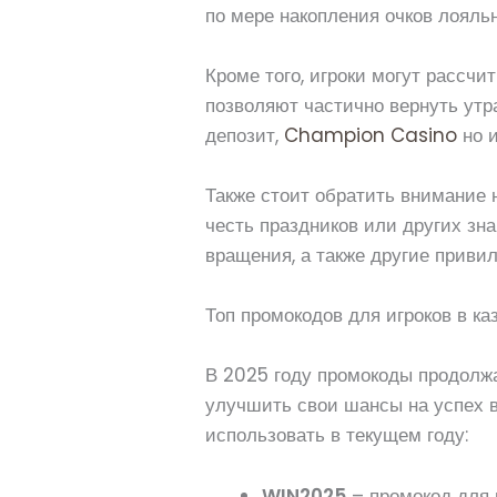
по мере накопления очков лояль
Кроме того, игроки могут рассчи
позволяют частично вернуть утр
депозит,
Champion Casino
но и
Также стоит обратить внимание
честь праздников или других зн
вращения, а также другие привил
Топ промокодов для игроков в ка
В 2025 году промокоды продолж
улучшить свои шансы на успех в
использовать в текущем году:
WIN2025
– промокод для 