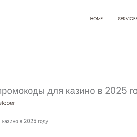
HOME
SERVICE
промокоды для казино в 2025 г
eloper
 казино в 2025 году