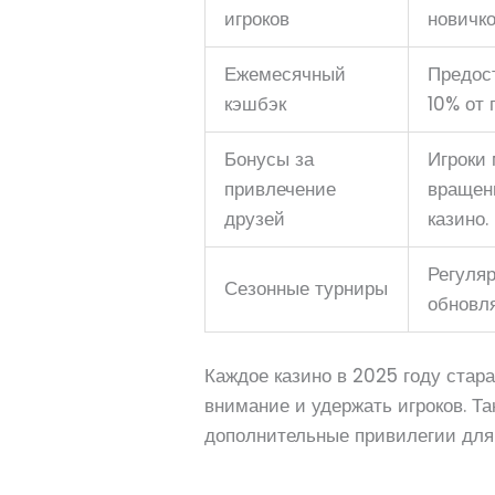
игроков
новичко
Ежемесячный
Предос
кэшбэк
10% от 
Бонусы за
Игроки
привлечение
вращен
друзей
казино.
Регуля
Сезонные турниры
обновл
Каждое казино в 2025 году стар
внимание и удержать игроков. Т
дополнительные привилегии для 