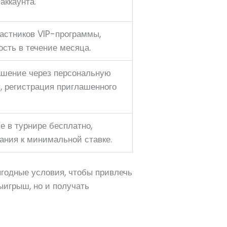
 аккаунта.
астников VIP-программы,
ость в течение месяца.
ашение через персональную
, регистрация приглашенного
е в турнире бесплатно,
ания к минимальной ставке.
ыгодные условия, чтобы привлечь
ыигрыш, но и получать