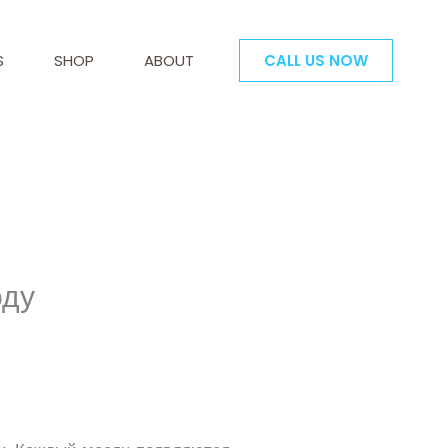
S
SHOP
ABOUT
CALL US NOW
оду