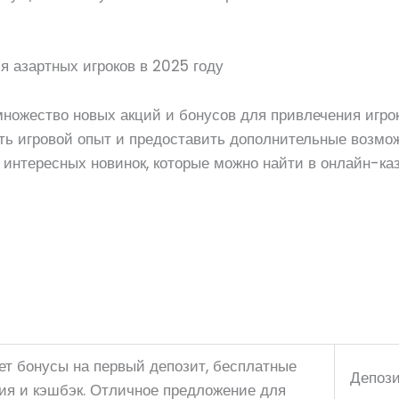
я азартных игроков в 2025 году
множество новых акций и бонусов для привлечения игро
ть игровой опыт и предоставить дополнительные возмо
интересных новинок, которые можно найти в онлайн-каз
ет бонусы на первый депозит, бесплатные
Депози
ия и кэшбэк. Отличное предложение для