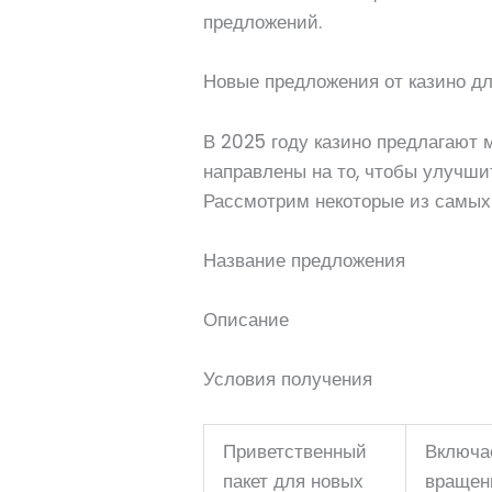
предложений.
Новые предложения от казино дл
В 2025 году казино предлагают 
направлены на то, чтобы улучши
Рассмотрим некоторые из самых 
Название предложения
Описание
Условия получения
Приветственный
Включа
пакет для новых
вращен