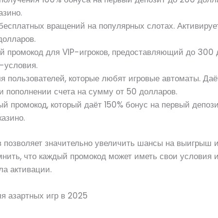
азино.
бесплатных вращений на популярных слотах. Активирует
 долларов.
 промокод для VIP-игроков, предоставляющий до 300 д
-условия.
я пользователей, которые любят игровые автоматы. Да
ри пополнении счета на сумму от 50 долларов.
й промокод, который даёт 150% бонус на первый депозит
казино.
 позволяет значительно увеличить шансы на выигрыш и
мнить, что каждый промокод может иметь свои условия и
ла активации.
я азартных игр в 2025