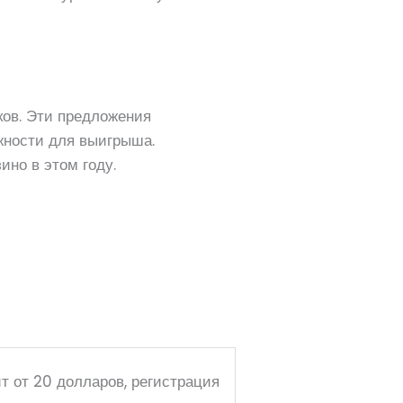
ков. Эти предложения
жности для выигрыша.
ино в этом году.
т от 20 долларов, регистрация