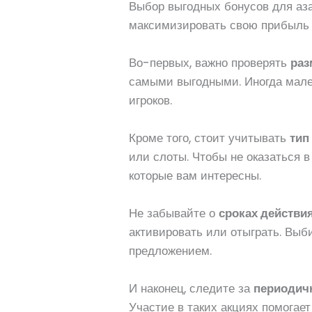
Выбор выгодных бонусов для аза
максимизировать свою прибыль и
Во-первых, важно проверять
раз
самыми выгодными. Иногда мале
игроков.
Кроме того, стоит учитывать
тип
или слоты. Чтобы не оказаться в
которые вам интересны.
Не забывайте о
сроках действи
активировать или отыграть. Выб
предложением.
И наконец, следите за
периодич
Участие в таких акциях помогае