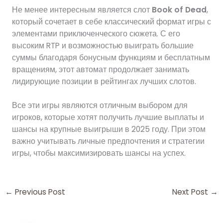
Не менее интересным является слот
Book of Dead
,
который сочетает в себе классический формат игры с
элементами приключенческого сюжета. С его
высоким RTP и возможностью выиграть большие
суммы благодаря бонусным функциям и бесплатным
вращениям, этот автомат продолжает занимать
лидирующие позиции в рейтингах лучших слотов.
Все эти игры являются отличным выбором для
игроков, которые хотят получить лучшие выплаты и
шансы на крупные выигрыши в 2025 году. При этом
важно учитывать личные предпочтения и стратегии
игры, чтобы максимизировать шансы на успех.
←
Previous Post
Next Post
→