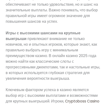
обеспечивают не только удовольствие, но и шанс на
значительные выплаты. Важно понимать, что выбор
правильной игры имеет огромное значение для
повышения шансов на успех.
Игры с высокими шансами на крупные
выигрыши
привлекают внимание не только
новичков, но и опытных игроков, которые знают, как
правильно выбрать игру с минимальным
преимуществом казино. В онлайн казино 2025 года
можно найти как классические слоты с
прогрессивными джекпотами, так и настольные игры,
в которых используется глубокая стратегия для
увеличения вероятности выигрыша.
Ключевым фактором успеха в казино является
выбор игр с высокими выплатами и возможностями
для крупных выигрышей. Игроки,
Cryptoboss Casino