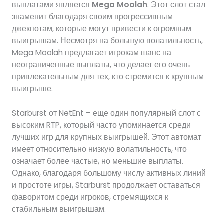
выплатами является
Mega Moolah
. Этот слот стал
знаменит благодаря своим прогрессивным
джекпотам, которые могут привести к огромным
выигрышам. Несмотря на большую волатильность,
Mega Moolah предлагает игрокам шанс на
неограниченные выплаты, что делает его очень
привлекательным для тех, кто стремится к крупным
выигрыше.
Starburst от NetEnt – еще один популярный слот с
высоким RTP, который часто упоминается среди
лучших игр для крупных выигрышей. Этот автомат
имеет относительно низкую волатильность, что
означает более частые, но меньшие выплаты.
Однако, благодаря большому числу активных линий
и простоте игры, Starburst продолжает оставаться
фаворитом среди игроков, стремящихся к
стабильным выигрышам.