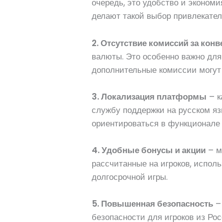
очередь, это удобство и эконом
делают такой выбор привлекате
2. Отсутствие комиссий за кон
валюты. Это особенно важно для 
дополнительные комиссии могут
3. Локализация платформы
– к
службу поддержки на русском яз
ориентироваться в функционале
4. Удобные бонусы и акции
– м
рассчитанные на игроков, испо
долгосрочной игры.
5. Повышенная безопасность
–
безопасности для игроков из Р