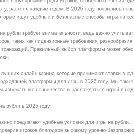
олее популярными среди игроков, особенно в России, гд
у, растет с каждым годом. В 2025 году появились нов
оторые ищут удобные и безопасные способы игры на реа
на рубли требует внимательности, ведь важно учитыват
оров, таких как лицензионные требования, разнообразие
ти транзакций. Правильный выбор платформы может обес
ски.
лучших онлайн казино, которые принимают ставки в рубля
подходящей платформы для игры в 2025 году. Мы такж
ам избежать мошенничества и наслаждаться игрой в над
на рубли в 2025 году
азино предлагают удобные условия для игры на рубли.
оверие игроков благодаря высокому уровню безопаснос