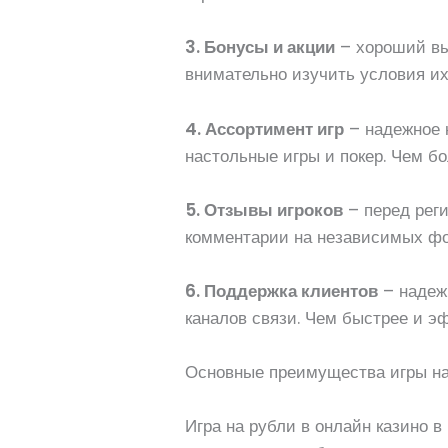
3. Бонусы и акции
– хороший вы
внимательно изучить условия их
4. Ассортимент игр
– надежное 
настольные игры и покер. Чем б
5. Отзывы игроков
– перед реги
комментарии на независимых фор
6. Поддержка клиентов
– надежн
каналов связи. Чем быстрее и э
Основные преимущества игры на 
Игра на рубли в онлайн казино 