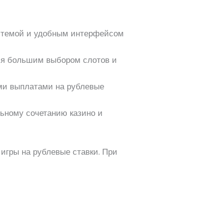
истемой и удобным интерфейсом
ся большим выбором слотов и
ми выплатами на рублевые
льному сочетанию казино и
игры на рублевые ставки. При