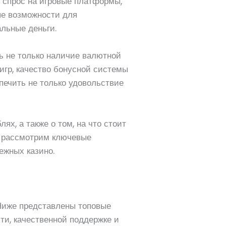
е спрос на игровые платформы,
ые возможности для
льные деньги.
ь не только наличие валютной
 игр, качество бонусной системы
печить не только удовольствие
х, а также о том, на что стоит
е рассмотрим ключевые
ежных казино.
 Ниже представлены топовые
ти, качественной поддержке и