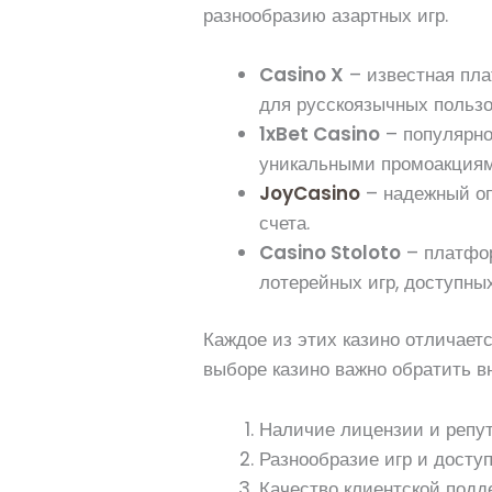
разнообразию азартных игр.
Casino X
– известная пл
для русскоязычных пользо
1xBet Casino
– популярно
уникальными промоакциям
JoyCasino
– надежный оп
счета.
Casino Stoloto
– платфор
лотерейных игр, доступных
Каждое из этих казино отличает
выборе казино важно обратить в
Наличие лицензии и репу
Разнообразие игр и досту
Качество клиентской подд