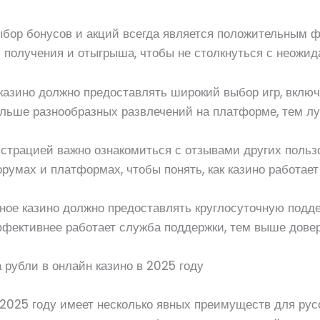
бор бонусов и акций всегда является положительным ф
 получения и отыгрыша, чтобы не столкнуться с неожи
казино должно предоставлять широкий выбор игр, включ
ольше разнообразных развлечений на платформе, тем лу
страцией важно ознакомиться с отзывами других польз
умах и платформах, чтобы понять, как казино работает
ое казино должно предоставлять круглосуточную подде
ффективнее работает служба поддержки, тем выше довер
рубли в онлайн казино в 2025 году
в 2025 году имеет несколько явных преимуществ для рус