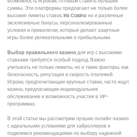
возможность игрокам, готовым ставить большие
суммы. Эти платформы предлагают не только более
высокие лимиты ставок,
Iris Casino
но и различные
эксклюзивные бонусы, персонализированные
условия и привилегии, которые делают азартные
игры более увлекательными и прибыльными.
Выбор правильного казино
для игр с высокими
ставками требуется особый подход. Важно
учитывать не только лимиты, но и такие факторы, как
безопасность, репутация и скорость платежей.
Игроки, предпочитающие крупные ставки, часто ищут
казино, предлагающие индивидуальное
обслуживание и возможность участия в VIP-
программах.
В этой статье мы рассмотрим лучшие онлайн-казино
с идеальными условиями для хайроллеров и
поделимся рекомендациями по выбору надежной