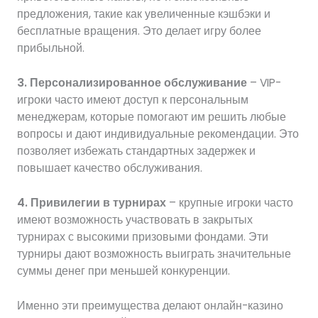
предложения, такие как увеличенные кэшбэки и
бесплатные вращения. Это делает игру более
прибыльной.
3. Персонализированное обслуживание
– VIP-
игроки часто имеют доступ к персональным
менеджерам, которые помогают им решить любые
вопросы и дают индивидуальные рекомендации. Это
позволяет избежать стандартных задержек и
повышает качество обслуживания.
4. Привилегии в турнирах
– крупные игроки часто
имеют возможность участвовать в закрытых
турнирах с высокими призовыми фондами. Эти
турниры дают возможность выиграть значительные
суммы денег при меньшей конкуренции.
Именно эти преимущества делают онлайн-казино