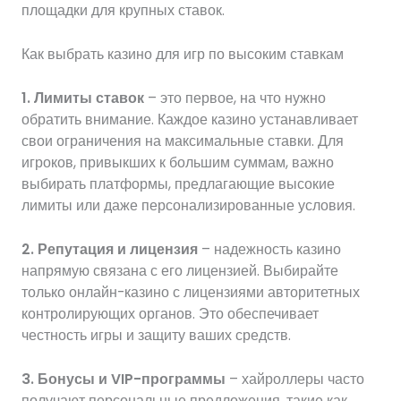
площадки для крупных ставок.
Как выбрать казино для игр по высоким ставкам
1. Лимиты ставок
– это первое, на что нужно
обратить внимание. Каждое казино устанавливает
свои ограничения на максимальные ставки. Для
игроков, привыкших к большим суммам, важно
выбирать платформы, предлагающие высокие
лимиты или даже персонализированные условия.
2. Репутация и лицензия
– надежность казино
напрямую связана с его лицензией. Выбирайте
только онлайн-казино с лицензиями авторитетных
контролирующих органов. Это обеспечивает
честность игры и защиту ваших средств.
3. Бонусы и VIP-программы
– хайроллеры часто
получают персональные предложения, такие как