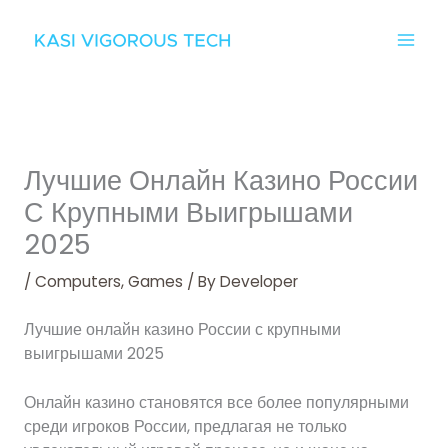
Skip
to
content
Лучшие Онлайн Казино России
С Крупными Выигрышами
2025
/
Computers, Games
/ By
Developer
Лучшие онлайн казино России с крупными
выигрышами 2025
Онлайн казино становятся все более популярными
среди игроков России, предлагая не только