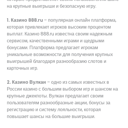
на крупные выигрыши и безопасную игру.
1. Казино 888.ru
– популярная онлайн платформа,
которая привлекает игроков высоким процентом
выплат. Казино 888.ru известна своим надежным
сервисом, качественными играми и щедрыми
бонусами. Платформа предлагает игрокам
уникальные возможности для получения крупных
выигрышей благодаря разнообразию слотов и
карточных игр.
2. Казино Вулкан
– одно из самых известных в
России казино с большим выбором игр и шансом на
крупные джекпоты. Вулкан предлагает своим
пользователям разнообразные акции, бонусы за
регистрацию и систему лояльности, которая
повышает шансы на большие выигрыши.