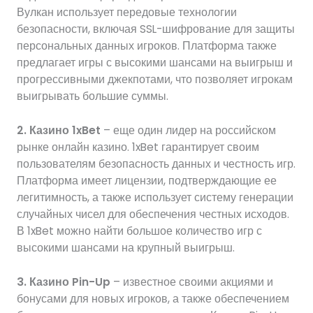
Вулкан использует передовые технологии
безопасности, включая SSL-шифрование для защиты
персональных данных игроков. Платформа также
предлагает игры с высокими шансами на выигрыш и
прогрессивными джекпотами, что позволяет игрокам
выигрывать большие суммы.
2. Казино 1xBet
– еще один лидер на российском
рынке онлайн казино. 1xBet гарантирует своим
пользователям безопасность данных и честность игр.
Платформа имеет лицензии, подтверждающие ее
легитимность, а также использует систему генерации
случайных чисел для обеспечения честных исходов.
В 1xBet можно найти большое количество игр с
высокими шансами на крупный выигрыш.
3. Казино Pin-Up
– известное своими акциями и
бонусами для новых игроков, а также обеспечением