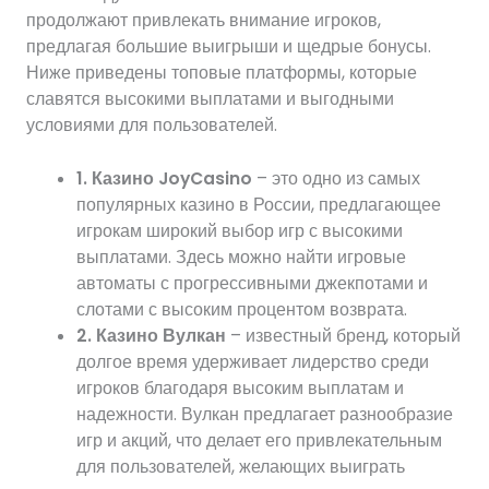
продолжают привлекать внимание игроков,
предлагая большие выигрыши и щедрые бонусы.
Ниже приведены топовые платформы, которые
славятся высокими выплатами и выгодными
условиями для пользователей.
1. Казино JoyCasino
– это одно из самых
популярных казино в России, предлагающее
игрокам широкий выбор игр с высокими
выплатами. Здесь можно найти игровые
автоматы с прогрессивными джекпотами и
слотами с высоким процентом возврата.
2. Казино Вулкан
– известный бренд, который
долгое время удерживает лидерство среди
игроков благодаря высоким выплатам и
надежности. Вулкан предлагает разнообразие
игр и акций, что делает его привлекательным
для пользователей, желающих выиграть