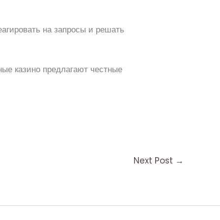
еагировать на запросы и решать
ные казино предлагают честные
Next Post
→