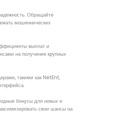
 надежность. Обращайте
бежать мошеннических
эффициенты выплат и
нсами на получение крупных
рами, такими как NetEnt,
нтерфейса.
годные бонусы для новых и
максимизировать свои шансы на