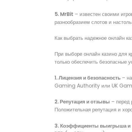
5. MrBit
– известен своими игро
разнообразием слотов и настоль
Как выбрать надежное онлайн к
При выборе онлайн казино для к
только обеспечить безопасные у
1. Лицензия и безопасность
– на
Gaming Authority или UK Gambl
2. Репутация и отзывы
– перед 
Положительная репутация и хор
3. Коэффициенты выигрыша и