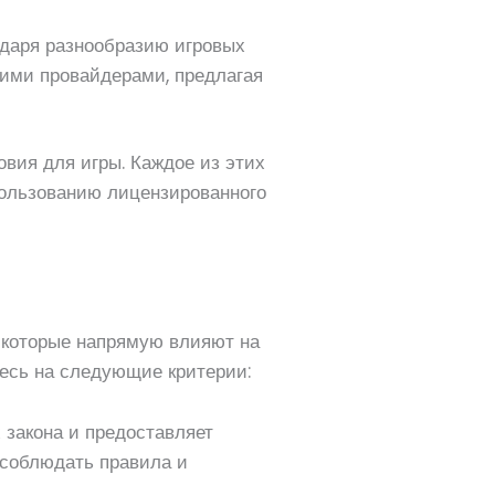
одаря разнообразию игровых
ими провайдерами, предлагая
овия для игры. Каждое из этих
пользованию лицензированного
 которые напрямую влияют на
есь на следующие критерии:
х закона и предоставляет
ы соблюдать правила и