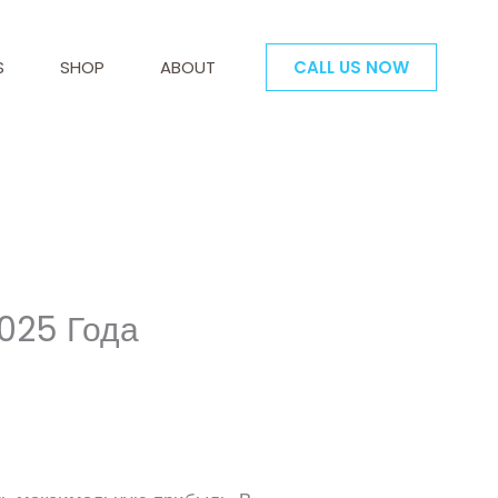
S
SHOP
ABOUT
CALL US NOW
025 Года