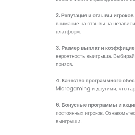
2. Репутация и отзывы игроков
внимание на отзывы на независ
платформ.
3. Размер выплат и коэффици
вероятность выигрыша. Выбирай
призов.
4. Качество программного обе
Microgaming и другими, что гар
6. Бонусные программы и акци
постоянных игроков. Ознакомьте
выигрыши.