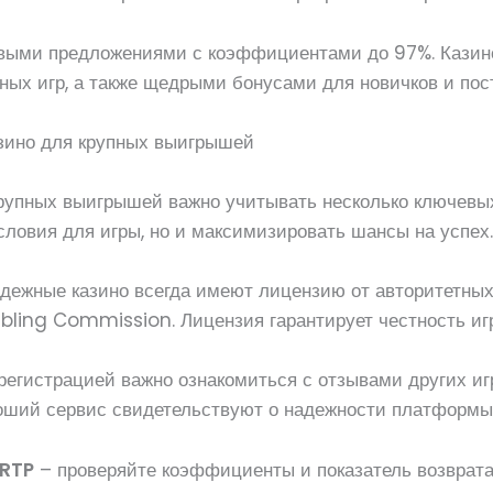
выми предложениями с коэффициентами до 97%. Казино
ных игр, а также щедрыми бонусами для новичков и пос
азино для крупных выигрышей
рупных выигрышей важно учитывать несколько ключевых
словия для игры, но и максимизировать шансы на успех
дежные казино всегда имеют лицензию от авторитетных 
ing Commission. Лицензия гарантирует честность игр
регистрацией важно ознакомиться с отзывами других игр
оший сервис свидетельствуют о надежности платформы
 RTP
– проверяйте коэффициенты и показатель возврата 