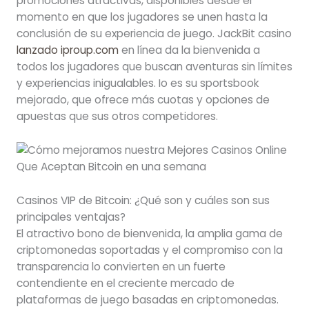
promociones atractivas, disponibles desde el
momento en que los jugadores se unen hasta la
conclusión de su experiencia de juego. JackBit casino
lanzado iproup.com
en línea da la bienvenida a
todos los jugadores que buscan aventuras sin límites
y experiencias inigualables. Io es su sportsbook
mejorado, que ofrece más cuotas y opciones de
apuestas que sus otros competidores.
Casinos VIP de Bitcoin: ¿Qué son y cuáles son sus
principales ventajas?
El atractivo bono de bienvenida, la amplia gama de
criptomonedas soportadas y el compromiso con la
transparencia lo convierten en un fuerte
contendiente en el creciente mercado de
plataformas de juego basadas en criptomonedas.