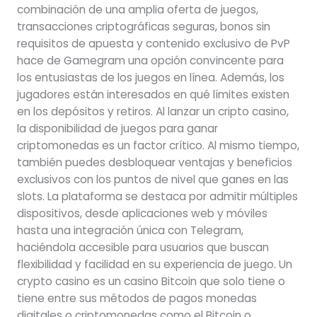
combinación de una amplia oferta de juegos,
transacciones criptográficas seguras, bonos sin
requisitos de apuesta y contenido exclusivo de PvP
hace de Gamegram una opción convincente para
los entusiastas de los juegos en línea. Además, los
jugadores están interesados en qué límites existen
en los depósitos y retiros. Al lanzar un cripto casino,
la disponibilidad de juegos para ganar
criptomonedas es un factor crítico. Al mismo tiempo,
también puedes desbloquear ventajas y beneficios
exclusivos con los puntos de nivel que ganes en las
slots. La plataforma se destaca por admitir múltiples
dispositivos, desde aplicaciones web y móviles
hasta una integración única con Telegram,
haciéndola accesible para usuarios que buscan
flexibilidad y facilidad en su experiencia de juego. Un
crypto casino es un casino Bitcoin que solo tiene o
tiene entre sus métodos de pagos monedas
digitales o criptomonedas como el Bitcoin o