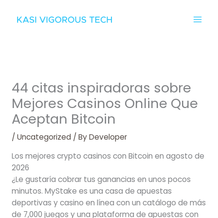
Skip
to
content
44 citas inspiradoras sobre
Mejores Casinos Online Que
Aceptan Bitcoin
/
Uncategorized
/ By
Developer
Los mejores crypto casinos con Bitcoin en agosto de
2026
¿Le gustaría cobrar tus ganancias en unos pocos
minutos. MyStake es una casa de apuestas
deportivas y casino en línea con un catálogo de más
de 7,000 juegos y una plataforma de apuestas con