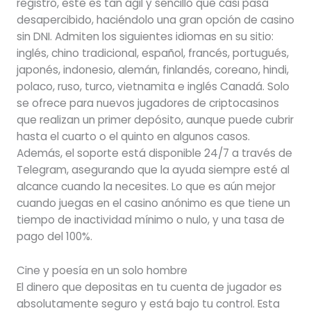
registro, este es tan ágil y sencillo que casi pasa
desapercibido, haciéndolo una gran opción de casino
sin DNI. Admiten los siguientes idiomas en su sitio:
inglés, chino tradicional, español, francés, portugués,
japonés, indonesio, alemán, finlandés, coreano, hindi,
polaco, ruso, turco, vietnamita e inglés Canadá. Solo
se ofrece para nuevos jugadores de criptocasinos
que realizan un primer depósito, aunque puede cubrir
hasta el cuarto o el quinto en algunos casos.
Además, el soporte está disponible 24/7 a través de
Telegram, asegurando que la ayuda siempre esté al
alcance cuando la necesites. Lo que es aún mejor
cuando juegas en el casino anónimo es que tiene un
tiempo de inactividad mínimo o nulo, y una tasa de
pago del 100%.
Cine y poesía en un solo hombre
El dinero que depositas en tu cuenta de jugador es
absolutamente seguro y está bajo tu control. Esta