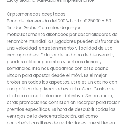
Lucky Block la variedad es impresionante.
Criptomonedas aceptadas
Bono de bienvenida del 200% hasta €25000 + 50
Tiradas Gratis. Con miles de juegos
meticulosamente diseñados por desarrolladores de
renombre mundial, los jugadores pueden disfrutar de
una velocidad, entretenimiento y facilidad de uso
incomparables. En lugar de un bono de bienvenida,
puedes calificar para rifas y sorteos diarios y
semanales. Info nos quedamos con este casino
Bitcoin para apostar desde el móvil. Es el mejor
broker en todos los aspectos. Este es un casino con
una política de privacidad estricta. Com Casino se
destaca como la elección definitiva. Sin embargo,
otras promociones consisten en recargar para recibir
premios específicos. Es hora de descubrir todas las
ventajas de la descentralización, así como
características libres de restricciones que si tienen