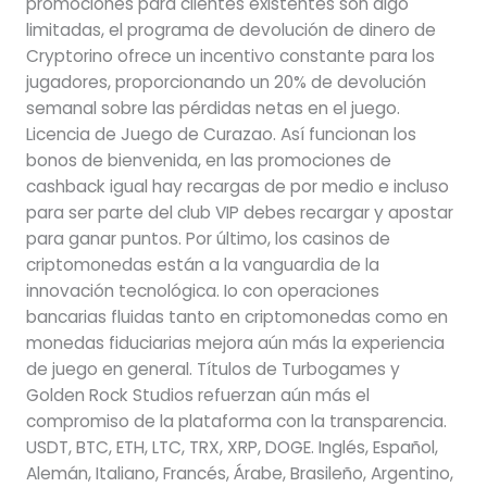
promociones para clientes existentes son algo
limitadas, el programa de devolución de dinero de
Cryptorino ofrece un incentivo constante para los
jugadores, proporcionando un 20% de devolución
semanal sobre las pérdidas netas en el juego.
Licencia de Juego de Curazao. Así funcionan los
bonos de bienvenida, en las promociones de
cashback igual hay recargas de por medio e incluso
para ser parte del club VIP debes recargar y apostar
para ganar puntos. Por último, los casinos de
criptomonedas están a la vanguardia de la
innovación tecnológica. Io con operaciones
bancarias fluidas tanto en criptomonedas como en
monedas fiduciarias mejora aún más la experiencia
de juego en general. Títulos de Turbogames y
Golden Rock Studios refuerzan aún más el
compromiso de la plataforma con la transparencia.
USDT, BTC, ETH, LTC, TRX, XRP, DOGE. Inglés, Español,
Alemán, Italiano, Francés, Árabe, Brasileño, Argentino,