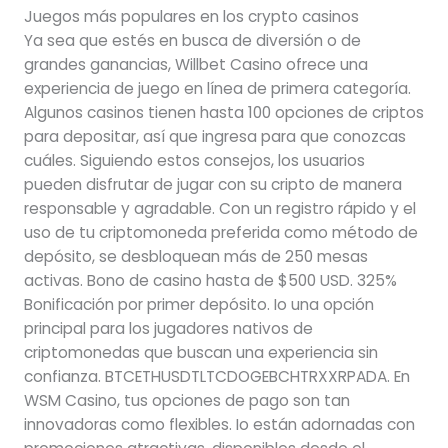
Juegos más populares en los crypto casinos
Ya sea que estés en busca de diversión o de
grandes ganancias, Willbet Casino ofrece una
experiencia de juego en línea de primera categoría.
Algunos casinos tienen hasta 100 opciones de criptos
para depositar, así que ingresa para que conozcas
cuáles. Siguiendo estos consejos, los usuarios
pueden disfrutar de jugar con su cripto de manera
responsable y agradable. Con un registro rápido y el
uso de tu criptomoneda preferida como método de
depósito, se desbloquean más de 250 mesas
activas. Bono de casino hasta de $500 USD. 325%
Bonificación por primer depósito. Io una opción
principal para los jugadores nativos de
criptomonedas que buscan una experiencia sin
confianza. BTCETHUSDTLTCDOGEBCHTRXXRPADA. En
WSM Casino, tus opciones de pago son tan
innovadoras como flexibles. Io están adornadas con