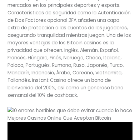
mercados en los principales deportes y esports.
Características de seguridad como la Autenticación
de Dos Factores opcional 2FA añaden una capa
extra de protección a las cuentas de los jugadores,
asegurando tranquilidad mientras juegan. Una de las
mayores ventajas de los Bitcoin casinos es la
privacidad que ofrecen. Inglés, Alemán, Español,
Francés, Húngaro, Finés, Noruego, Checo, Italiano,
Polaco, Portugués, Rumano, Ruso, Japonés, Turco,
Mandarín, Indonesio, Árabe, Coreano, Vietnamita,
Tailandés. Instant Casino ofrece un bono de
bienvenida del 200%, así como un generoso bono
semanal del 10% de cashback.