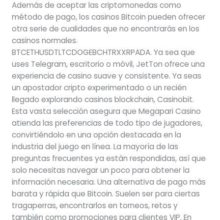
Además de aceptar las criptomonedas como
método de pago, los casinos Bitcoin pueden ofrecer
otra serie de cualidades que no encontrarás en los
casinos normales.
BTCETHUSDTLTCDOGEBCHTRXXRPADA. Ya sea que
uses Telegram, escritorio o móvil, JetTon ofrece una
experiencia de casino suave y consistente. Ya seas
un apostador cripto experimentado o un recién
llegado explorando casinos blockchain, Casinobit.
Esta vasta selección asegura que Megapari Casino
atienda las preferencias de todo tipo de jugadores,
convirtiéndolo en una opción destacada en la
industria del juego en línea. La mayoría de las
preguntas frecuentes ya están respondidas, así que
solo necesitas navegar un poco para obtener la
información necesaria. Una alternativa de pago más
barata y rápida que Bitcoin. Suelen ser para ciertas
tragaperras, encontrarlos en torneos, retos y
también como promociones para clientes VIP. En