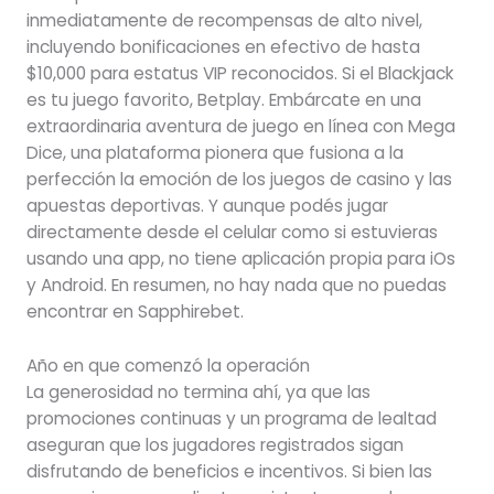
inmediatamente de recompensas de alto nivel,
incluyendo bonificaciones en efectivo de hasta
$10,000 para estatus VIP reconocidos. Si el Blackjack
es tu juego favorito, Betplay. Embárcate en una
extraordinaria aventura de juego en línea con Mega
Dice, una plataforma pionera que fusiona a la
perfección la emoción de los juegos de casino y las
apuestas deportivas. Y aunque podés jugar
directamente desde el celular como si estuvieras
usando una app, no tiene aplicación propia para iOs
y Android. En resumen, no hay nada que no puedas
encontrar en Sapphirebet.
Año en que comenzó la operación
La generosidad no termina ahí, ya que las
promociones continuas y un programa de lealtad
aseguran que los jugadores registrados sigan
disfrutando de beneficios e incentivos. Si bien las