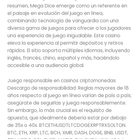
resumen, Mega Dice emerge como un referente en
el paisaje en evolución del juego en línea,
combinando tecnología de vanguardia con una
diversa gama de juegos para ofrecer a los jugadores
una experiencia de juego inigualable. Este casino
eleva la experiencia al permitir depósitos y retiros
rápidos. El sitio soporta múltiples idiomas, incluyendo
inglés, francés, chino, español y más, haciéndolo
accesible a una audiencia global.
Juego responsable en casinos criptomonedas
Descargo de responsabilidad: Reglas mayores de 18
años respecto al juego en línea varían de país a país;
asegúrate de seguirlas y juega responsablemente.
Sin embargo, lo más crucial es el requisito de
apuesta, que idealmente debería estar por debajo
de 35x o 40x. BTCETHUSDTLTCDOGEXRPTRXSOLTON.
BTC, ETH, XRP, LTC, BCH, XMR, DASH, DOGE, BNB, USDT,