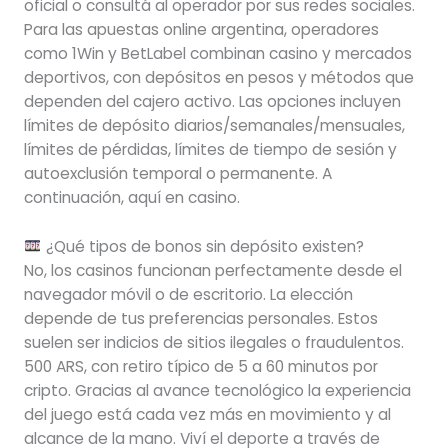
oficial o consultá al operador por sus redes sociales.
Para las apuestas online argentina, operadores
como 1Win y BetLabel combinan casino y mercados
deportivos, con depósitos en pesos y métodos que
dependen del cajero activo. Las opciones incluyen
límites de depósito diarios/semanales/mensuales,
límites de pérdidas, límites de tiempo de sesión y
autoexclusión temporal o permanente. A
continuación, aquí en casino.
¿Qué tipos de bonos sin depósito existen?
No, los casinos funcionan perfectamente desde el
navegador móvil o de escritorio. La elección
depende de tus preferencias personales. Estos
suelen ser indicios de sitios ilegales o fraudulentos.
500 ARS, con retiro típico de 5 a 60 minutos por
cripto. Gracias al avance tecnológico la experiencia
del juego está cada vez más en movimiento y al
alcance de la mano. Viví el deporte a través de