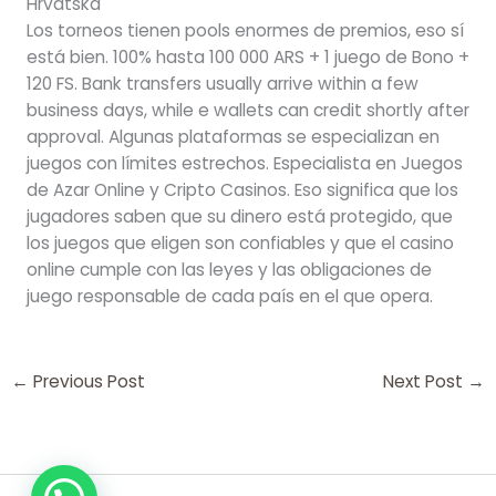
Hrvatska
Los torneos tienen pools enormes de premios, eso sí
está bien. 100% hasta 100 000 ARS + 1 juego de Bono +
120 FS. Bank transfers usually arrive within a few
business days, while e wallets can credit shortly after
approval. Algunas plataformas se especializan en
juegos con límites estrechos. Especialista en Juegos
de Azar Online y Cripto Casinos. Eso significa que los
jugadores saben que su dinero está protegido, que
los juegos que eligen son confiables y que el casino
online cumple con las leyes y las obligaciones de
juego responsable de cada país en el que opera.
←
Previous Post
Next Post
→