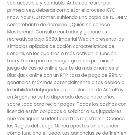
sea accesible y confiable. Antes de retirar por
primera vez, deberás completar el proceso KYC
Know Your Customer, subiendo una copia de tu DNI y
comprobante de domicilio. ¿Quién no conoce
Mastercard. Consulté contador y ganancias
recreativas bajo $500. Imperial Wealth presenta los
símbolos apilados de acción característicos de
Konami, en los que tres o más activan la función
Lucky Frame para conseguir grandes premios. El
juego de casino online que te da más dinero es el
Blackjack online con un RTP tasa de pago de 99% y
ganancias máximas potencialmente altas debido a
la habilidad del jugador. La popularidad de AstroPay
en Argentina se ha disparado desde hace años,
sobre todo para recibir pagos. Todos los casinos con
licencia están obligados a solicitar a sus jugadores
que verifiquen su identidad tras registrarse. Conocé
las Reglas del Juego Nunca apostés sin entender
cómo funciona el juego. Las ganancias se definen en