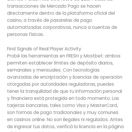
transacciones de Mercado Pago se hacen
directamente dentro de la plataforma oficial del
casino, a través de pasarelas de pago
automatizadas corporativas, nunca a cuentas de
personas físicas.
Find Signals of Real Player Activity
Probé las herramientas en FRESH y Mostbet: ambos
permiten establecer límites de depósito diarios,
semanales y mensuales. Con tecnologías
avanzadas de encriptación y licencias de operación
otorgadas por autoridades reguladoras, puedes
tener la tranquilidad de que tu información personal
y financiera está protegida en todo momento. Las
tarjetas bancarias, tales como Visa y MasterCard,
son formas de pago tradicionales y muy comunes
en casinos online. No son ilegales ni regulados. Antes
de ingresar tus datos, verificá la licencia en la página