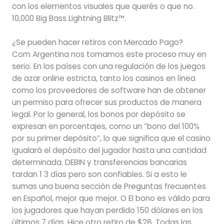
con los elementos visuales que querés o que no.
10,000 Big Bass Lightning Blitz™.
¿Se pueden hacer retiros con Mercado Pago?
Com Argentina nos tomamos este proceso muy en
serio. En los países con una regulación de los juegos
de azar online estricta, tanto los casinos en línea
como los proveedores de software han de obtener
un permiso para ofrecer sus productos de manera
legal. Por lo general, los bonos por depósito se
expresan en porcentajes, como un “bono del 100%
por su primer depósito”, lo que significa que el casino
igualará el depósito del jugador hasta una cantidad
determinada. DEBIN y transferencias bancarias
tardan 1 3 días pero son confiables. Si a esto le
sumas una buena sección de Preguntas frecuentes
en Español, mejor que mejor. O El bono es válido para
los jugadores que hayan perdido 150 dólares en los
últimos 7 días. Hice otro retiro de $28. Todas las