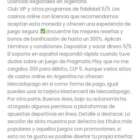
Licencias Regionales en Argentina
Club VIP y otros programas de fidelidad 5/5. Los
casinos online con licencia que recomendamos
aceptan esta moneda y ofrecen una experiencia de
juego segura.
¡Encuentre las mejores reseñas y
bonos de bonificación de hasta un 300%. Aplican
términos y condiciones. Depositar y sacar dinero 5/5.
El soporte en español respondió rápido cuando tuve
dudas sobre un juego de Pragmatic Play que no me
cargaba. 000 para débito, CLP 5. Aunque varios sitios
de casino online en Argentina no ofrecen
Mercadopago en sí como forma de pago, igual
puedes usar la tarjeta Mastercard de Mercadopago.
Por otra parte, Buenos Aires, bajo su autonomía ha
otorgado algunos permisos a plataformas de
apuestas deportivas en línea. Detalle a destacar: La
sección de slots muestra por defecto los títulos más
populares y aquellos juegos con promociones, si
esto no te gusta es posible diseñar tu propia interfaz