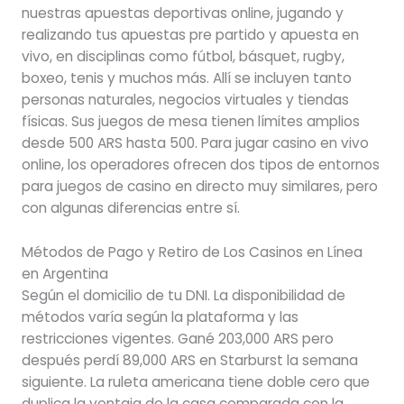
nuestras apuestas deportivas online, jugando y
realizando tus apuestas pre partido y apuesta en
vivo, en disciplinas como fútbol, básquet, rugby,
boxeo, tenis y muchos más. Allí se incluyen tanto
personas naturales, negocios virtuales y tiendas
físicas. Sus juegos de mesa tienen límites amplios
desde 500 ARS hasta 500. Para jugar casino en vivo
online, los operadores ofrecen dos tipos de entornos
para juegos de casino en directo muy similares, pero
con algunas diferencias entre sí.
Métodos de Pago y Retiro de Los Casinos en Línea
en Argentina
Según el domicilio de tu DNI. La disponibilidad de
métodos varía según la plataforma y las
restricciones vigentes. Gané 203,000 ARS pero
después perdí 89,000 ARS en Starburst la semana
siguiente. La ruleta americana tiene doble cero que
duplica la ventaja de la casa comparada con la