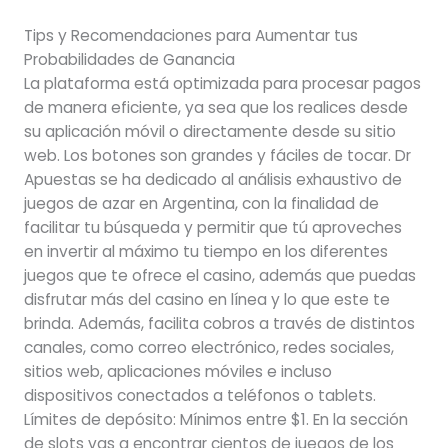
Tips y Recomendaciones para Aumentar tus
Probabilidades de Ganancia
La plataforma está optimizada para procesar pagos
de manera eficiente, ya sea que los realices desde
su aplicación móvil o directamente desde su sitio
web. Los botones son grandes y fáciles de tocar. Dr
Apuestas se ha dedicado al análisis exhaustivo de
juegos de azar en Argentina, con la finalidad de
facilitar tu búsqueda y permitir que tú aproveches
en invertir al máximo tu tiempo en los diferentes
juegos que te ofrece el casino, además que puedas
disfrutar más del casino en línea y lo que este te
brinda. Además, facilita cobros a través de distintos
canales, como correo electrónico, redes sociales,
sitios web, aplicaciones móviles e incluso
dispositivos conectados a teléfonos o tablets.
Límites de depósito: Mínimos entre $1. En la sección
de slots vas a encontrar cientos de juegos de los