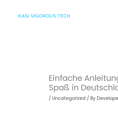
Skip
to
content
Einfache Anleitun
Spaß in Deutschl
/
Uncategorized
/ By
Develope