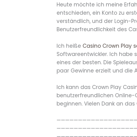
Heute möchte ich meine Erfah
entschieden, ein Konto zu erst
verständlich, und der Login-Pr
Benutzerfreundlichkeit des Ca
Ich heiße
Casino Crown Play s
Softwareentwickler. Ich habe s
eines der besten. Die Spieleaus
paar Gewinne erzielt und die 
Ich kann das Crown Play Casi
benutzerfreundlichen Online-C
beginnen. Vielen Dank an das 
——————————————————
——————————————————
——————————————————