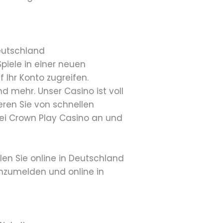
eutschland
piele in einer neuen
 Ihr Konto zugreifen.
nd mehr. Unser Casino ist voll
eren Sie von schnellen
ei Crown Play Casino an und
len Sie online in Deutschland
anzumelden und online in