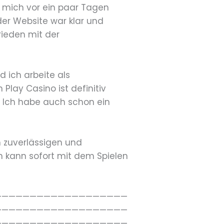
 mich vor ein paar Tagen
 der Website war klar und
rieden mit der
d ich arbeite als
Play Casino ist definitiv
ch. Ich habe auch schon ein
 zuverlässigen und
an kann sofort mit dem Spielen
———————————————————
———————————————————
———————————————————