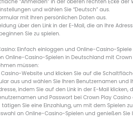
ltfläche “Anmelden” in der oberen rechten Ecke der 
instellungen und wählen Sie “Deutsch” aus.
ormular mit Ihren persönlichen Daten aus.
ldung über den Link in der E-Mail, die an Ihre Adre
beginnen Sie zu spielen.
 Casino: Einfach einloggen und Online-Casino-Spiel
on Online-Casino-Spielen in Deutschland mit Crown P
rnehmen müssen:
 Casino-Website und klicken Sie auf die Schaltfläche
ular aus und wählen Sie Ihren Benutzernamen und Ih
dresse, indem Sie auf den Link in der E-Mail klicken, 
 Benutzernamen und Passwort bei Crown Play Casino 
d tätigen Sie eine Einzahlung, um mit dem Spielen z
uswahl an Online-Casino-Spielen und genießen Sie Ih