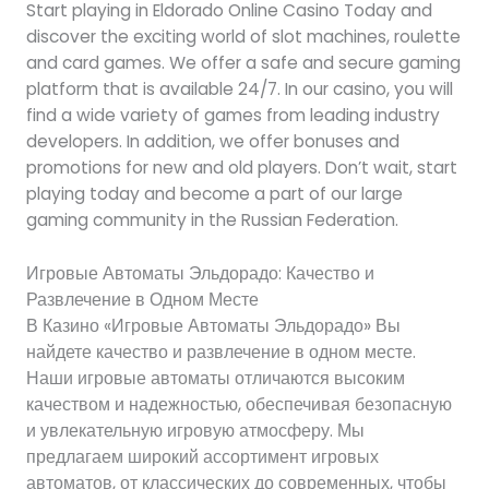
Start playing in Eldorado Online Casino Today and
discover the exciting world of slot machines, roulette
and card games. We offer a safe and secure gaming
platform that is available 24/7. In our casino, you will
find a wide variety of games from leading industry
developers. In addition, we offer bonuses and
promotions for new and old players. Don’t wait, start
playing today and become a part of our large
gaming community in the Russian Federation.
Игровые Автоматы Эльдорадо: Качество и
Развлечение в Одном Месте
В Казино «Игровые Автоматы Эльдорадо» Вы
найдете качество и развлечение в одном месте.
Наши игровые автоматы отличаются высоким
качеством и надежностью, обеспечивая безопасную
и увлекательную игровую атмосферу. Мы
предлагаем широкий ассортимент игровых
автоматов, от классических до современных, чтобы