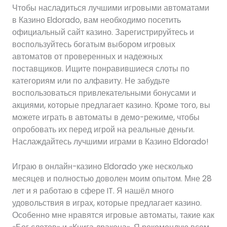
Чтобы насладиться лучшими игровыми автоматами
в Казино Eldorado, вам необходимо посетить
официальный сайт казино. Зарегистрируйтесь и
воспользуйтесь богатым выбором игровых
автоматов от проверенных и надежных
поставщиков. Ищите понравившиеся слоты по
категориям или по алфавиту. Не забудьте
воспользоваться привлекательными бонусами и
акциями, которые предлагает казино. Кроме того, вы
можете играть в автоматы в демо-режиме, чтобы
опробовать их перед игрой на реальные деньги.
Наслаждайтесь лучшими играми в Казино Eldorado!
Играю в онлайн-казино Eldorado уже несколько
месяцев и полностью доволен моим опытом. Мне 28
лет и я работаю в сфере IT. Я нашёл много
удовольствия в играх, которые предлагает казино.
Особенно мне нравятся игровые автоматы, такие как