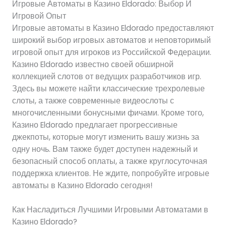
Игровые Автоматы в Казино Eldorado: Выбор И
Игровой Опыт
Игровые автоматы в Казино Eldorado предоставляют
широкий выбор игровых автоматов и неповторимый
игровой опыт для игроков из Российской Федерации.
Казино Eldorado известно своей обширной
коллекцией слотов от ведущих разработчиков игр.
Здесь вы можете найти классические трехролевые
слоты, а также современные видеослоты с
многочисленными бонусными фичами. Кроме того,
Казино Eldorado предлагает прогрессивные
джекпоты, которые могут изменить вашу жизнь за
одну ночь. Вам также будет доступен надежный и
безопасный способ оплаты, а также круглосуточная
поддержка клиентов. Не ждите, попробуйте игровые
автоматы в Казино Eldorado сегодня!
Как Насладиться Лучшими Игровыми Автоматами в
Казино Eldorado?