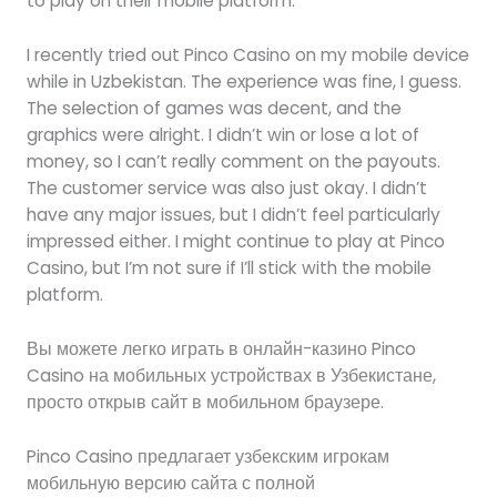
to play on their mobile platform.
I recently tried out Pinco Casino on my mobile device
while in Uzbekistan. The experience was fine, I guess.
The selection of games was decent, and the
graphics were alright. I didn’t win or lose a lot of
money, so I can’t really comment on the payouts.
The customer service was also just okay. I didn’t
have any major issues, but I didn’t feel particularly
impressed either. I might continue to play at Pinco
Casino, but I’m not sure if I’ll stick with the mobile
platform.
Вы можете легко играть в онлайн-казино Pinco
Casino на мобильных устройствах в Узбекистане,
просто открыв сайт в мобильном браузере.
Pinco Casino предлагает узбекским игрокам
мобильную версию сайта с полной