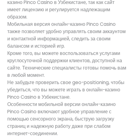
казино Pinco Casino в Узбекистане, так как сайт
имеет лицензию и регулируется надлежащим
образом.
Мобильная версия онлайн-казино Pinco Casino
также позволяет удобно управлять своим аккаунтом
и контактной информацией, следить за своим
балансом и историей игр.
Кроме того, вы можете воспользоваться услугами
круглосуточной поддержки клиентов, доступной на
сайте. Технические специалисты готовы помочь вам
в любой момент.
Не забудьте проверить свое geo-positioning, чтобы
убедиться, что вы можете играть в онлайн-казино
Pinco Casino в Узбекистане.
Особенности мобильной версии онлайн-казино
Pinco Casino включают удобное управление с
помощью сенсорного экрана, быструю загрузку
страниц и надежную работу даже при слабом
интернет-соединении.