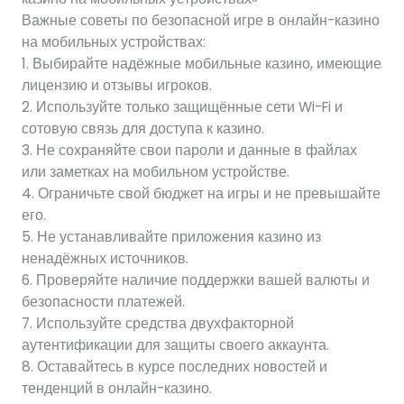
Важные советы по безопасной игре в онлайн-казино
на мобильных устройствах:
1. Выбирайте надёжные мобильные казино, имеющие
лицензию и отзывы игроков.
2. Используйте только защищённые сети Wi-Fi и
сотовую связь для доступа к казино.
3. Не сохраняйте свои пароли и данные в файлах
или заметках на мобильном устройстве.
4. Ограничьте свой бюджет на игры и не превышайте
его.
5. Не устанавливайте приложения казино из
ненадёжных источников.
6. Проверяйте наличие поддержки вашей валюты и
безопасности платежей.
7. Используйте средства двухфакторной
аутентификации для защиты своего аккаунта.
8. Оставайтесь в курсе последних новостей и
тенденций в онлайн-казино.