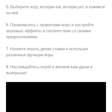
5. Выберите игру, которая вас интересует, и нажмите
на неё.
6. Ознакомьтесь с правилами игры и настройте
звуковые эффекты в соответствии со своими
предпочтениями.
7. Начните играть, делая ставки и используя
различные функции игры.
8. Наслаждайтесь игрой и желаем вам удачи в
выигрыше!