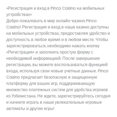
«Регистрация и вход в Pinco Casino на мобильных
устройствах»
Добро пожаловать в мир онлайн-казино Pinco
Casino! Регистрация и вход в наше казино доступны
на мобильных устройствах, предоставляя удобство и
доступность в любое время и в любом месте. Чтобы
зарегистрироваться, необходимо нажать кнопку
«Регистрация» и заполнить простую форму с
необходимой информацией. После завершения
регистрации, вы можете воспользоваться функцией
входа, используя свои новые учетные данные. Pinco
Casino предлагает безопасную и защищенную
платформу для ваших игр, поддерживающую
множество платежных систем для удобства игроков
из Узбекистана. Не ждите, зарегистрируйтесь сегодня
и начните играть в наши увлекательные игровые
автоматы и другие игры!