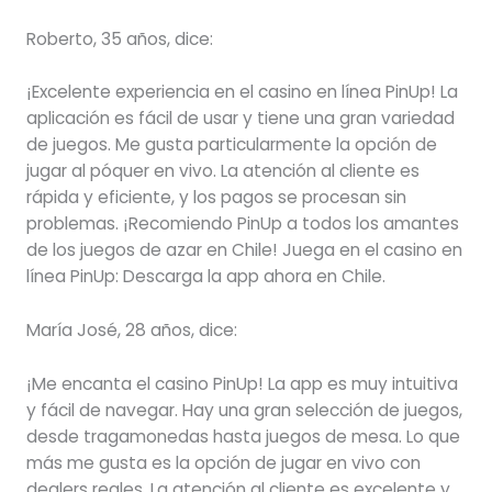
Roberto, 35 años, dice:
¡Excelente experiencia en el casino en línea PinUp! La
aplicación es fácil de usar y tiene una gran variedad
de juegos. Me gusta particularmente la opción de
jugar al póquer en vivo. La atención al cliente es
rápida y eficiente, y los pagos se procesan sin
problemas. ¡Recomiendo PinUp a todos los amantes
de los juegos de azar en Chile! Juega en el casino en
línea PinUp: Descarga la app ahora en Chile.
María José, 28 años, dice:
¡Me encanta el casino PinUp! La app es muy intuitiva
y fácil de navegar. Hay una gran selección de juegos,
desde tragamonedas hasta juegos de mesa. Lo que
más me gusta es la opción de jugar en vivo con
dealers reales. La atención al cliente es excelente y