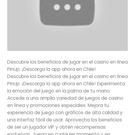
Descubre los beneficios de jugar en el casino en línea
PinUp: ¡Descarga la app ahora en Chile!
Descubre los beneficios de jugar en el casino en línea
PinUp: ¡Descarga la app ahora en Chile! Experimenta
la emoción del juego en la palma de tu mano.
Accede a una amplia variedad de juegos de casino
en línea y promociones especiales. Mejora tu
experiencia de juego con gráficos de alta calidad y
una interfaz fácil de usar. Aprovecha los beneficios
de ser un jugador VIP y obtén recompensas
exclusivas. Juega en cualquier momento y en