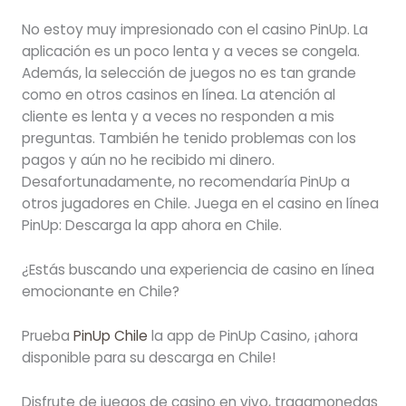
No estoy muy impresionado con el casino PinUp. La
aplicación es un poco lenta y a veces se congela.
Además, la selección de juegos no es tan grande
como en otros casinos en línea. La atención al
cliente es lenta y a veces no responden a mis
preguntas. También he tenido problemas con los
pagos y aún no he recibido mi dinero.
Desafortunadamente, no recomendaría PinUp a
otros jugadores en Chile. Juega en el casino en línea
PinUp: Descarga la app ahora en Chile.
¿Estás buscando una experiencia de casino en línea
emocionante en Chile?
Prueba
PinUp Chile
la app de PinUp Casino, ¡ahora
disponible para su descarga en Chile!
Disfrute de juegos de casino en vivo, tragamonedas