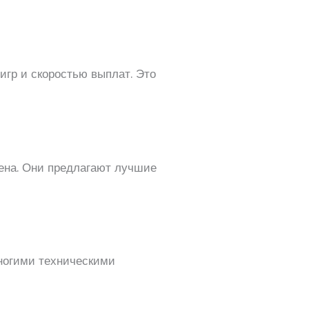
игр и скоростью выплат. Это
лена. Они предлагают лучшие
многими техническими