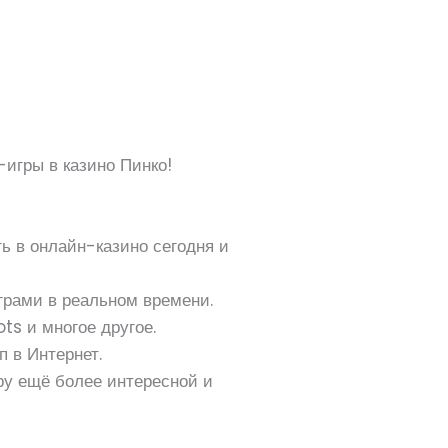
-игры в казино Пинко!
ь в онлайн-казино сегодня и
грами в реальном времени.
ts и многое другое.
п в Интернет.
ру ещё более интересной и