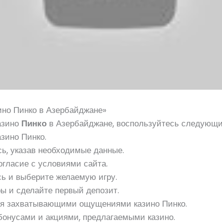
зино Пинко в Азербайджане»
азино
Пинко
в Азербайджане, воспользуйтесь следующ
азино Пинко.
сь, указав необходимые данные.
огласие с условиями сайта.
сь и выберите желаемую игру.
ры и сделайте первый депозит.
ься захватывающими ощущениями казино Пинко.
 бонусами и акциями, предлагаемыми казино.