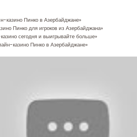
айн-казино Пинко в Азербайджане»
зино Пинко для игроков из Азербайджана»
-казино сегодня и выигрывайте больше»
лайн-казино Пинко в Азербайджане»