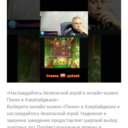
«Наслаждайтесь безопасной игрой в онлайн-казино
Пинко в Азербайджане»
Выберите онлайн-казино «Пинко» в Азербайджане и
наслаждайтесь безопасной игрой. Надежное и
законное заведение предоставляет широкий выбор
азартных игр. Профессиональные дилеры и