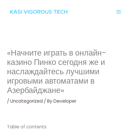
Skip
to
content
«Начните играть в онлайн-
казино Пинко сегодня же и
наслаждайтесь лучшими
игровыми автоматами в
Азербайджане»
/
Uncategorized
/ By
Developer
Table of contents