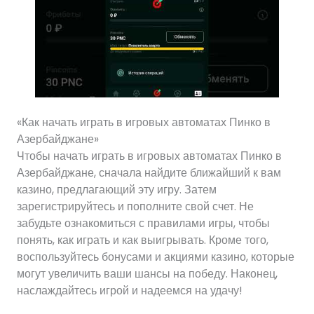
«Как начать играть в игровых автоматах Пинко в
Азербайджане»
Чтобы начать играть в игровых автоматах Пинко в
Азербайджане, сначала найдите ближайший к вам
казино, предлагающий эту игру. Затем
зарегистрируйтесь и пополните свой счет. Не
забудьте ознакомиться с правилами игры, чтобы
понять, как играть и как выигрывать. Кроме того,
воспользуйтесь бонусами и акциями казино, которые
могут увеличить ваши шансы на победу. Наконец,
наслаждайтесь игрой и надеемся на удачу!