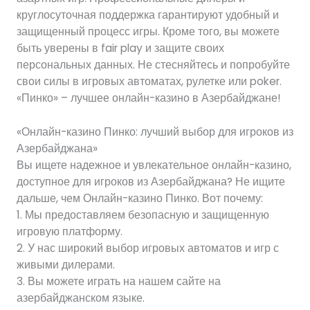
круглосуточная поддержка гарантируют удобный и
защищенный процесс игры. Кроме того, вы можете
быть уверены в fair play и защите своих
персональных данных. Не стесняйтесь и попробуйте
свои силы в игровых автоматах, рулетке или poker.
«Пинко» – лучшее онлайн-казино в Азербайджане!
«Онлайн-казино Пинко: лучший выбор для игроков из
Азербайджана»
Вы ищете надежное и увлекательное онлайн-казино,
доступное для игроков из Азербайджана? Не ищите
дальше, чем Онлайн-казино Пинко. Вот почему:
1. Мы предоставляем безопасную и защищенную
игровую платформу.
2. У нас широкий выбор игровых автоматов и игр с
живыми дилерами.
3. Вы можете играть на нашем сайте на
азербайджанском языке.