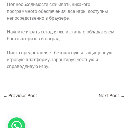
Нет необходимости скачивать никакого
программного обеспечения, все игры доступны
непосредственно в браузере.
Начните играть сегодня же и станьте обладателем
богатых призов и наград.
Пинко предоставляет безопасную и защищенную
игровую платформу, гарантируя честную и
справедливую игру.
←
Previous Post
Next Post
→