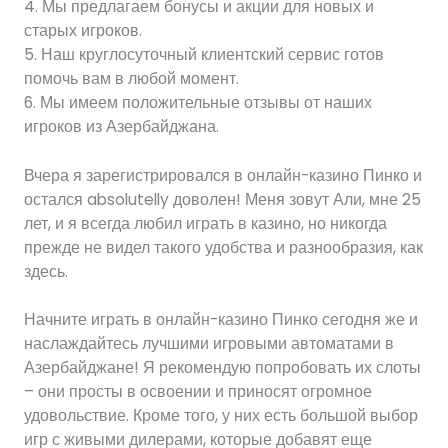
4. Мы предлагаем бонусы и акции для новых и
старых игроков.
5. Наш круглосуточный клиентский сервис готов
помочь вам в любой момент.
6. Мы имеем положительные отзывы от наших
игроков из Азербайджана.
Вчера я зарегистрировался в онлайн-казино Пинко и
остался absolutelly доволен! Меня зовут Али, мне 25
лет, и я всегда любил играть в казино, но никогда
прежде не видел такого удобства и разнообразия, как
здесь.
Начните играть в онлайн-казино Пинко сегодня же и
наслаждайтесь лучшими игровыми автоматами в
Азербайджане! Я рекомендую попробовать их слоты
– они просты в освоении и приносят огромное
удовольствие. Кроме того, у них есть большой выбор
игр с живыми дилерами, которые добавят еще