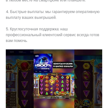
в любом месте на смартфоне или планшете.
4. Быстрые выплаты: мы гарантируем оперативную
выплату ваших выигрышей.
5. Круглосуточная поддержка: наш
профессиональный клиентский сервис всегда готов
вам помочь.