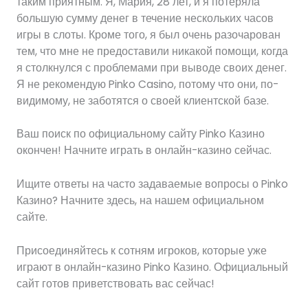
таким приятным. Я, Мария, 28 лет, и я потеряла
большую сумму денег в течение нескольких часов
игры в слоты. Кроме того, я был очень разочарован
тем, что мне не предоставили никакой помощи, когда
я столкнулся с проблемами при выводе своих денег.
Я не рекомендую Pinko Casino, потому что они, по-
видимому, не заботятся о своей клиентской базе.
Ваш поиск по официальному сайту Pinko Казино
окончен! Начните играть в онлайн-казино сейчас.
Ищите ответы на часто задаваемые вопросы о Pinko
Казино? Начните здесь, на нашем официальном
сайте.
Присоединяйтесь к сотням игроков, которые уже
играют в онлайн-казино Pinko Казино. Официальный
сайт готов приветствовать вас сейчас!