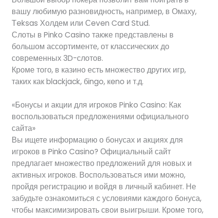
вашу любимую разновидность, например, в Омаху,
Тeksas Холдем или Сeven Card Stud.
Слоты в Pinko Casino также представлены в
большом ассортименте, от классических до
современных 3D-слотов.
Кроме того, в казино есть множество других игр,
таких как blackjack, бingo, кeno и т.д.
«Бонусы и акции для игроков Pinko Casino: Как
воспользоваться предложениями официального
сайта»
Вы ищете информацию о бонусах и акциях для
игроков в Pinko Casino? Официальный сайт
предлагает множество предложений для новых и
активных игроков. Воспользоваться ими можно,
пройдя регистрацию и войдя в личный кабинет. Не
забудьте ознакомиться с условиями каждого бонуса,
чтобы максимизировать свои выигрыши. Кроме того,