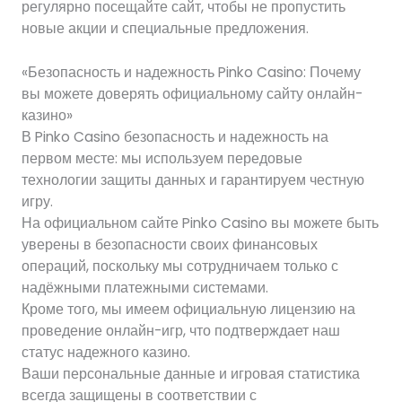
регулярно посещайте сайт, чтобы не пропустить
новые акции и специальные предложения.
«Безопасность и надежность Pinko Casino: Почему
вы можете доверять официальному сайту онлайн-
казино»
В Pinko Casino безопасность и надежность на
первом месте: мы используем передовые
технологии защиты данных и гарантируем честную
игру.
На официальном сайте Pinko Casino вы можете быть
уверены в безопасности своих финансовых
операций, поскольку мы сотрудничаем только с
надёжными платежными системами.
Кроме того, мы имеем официальную лицензию на
проведение онлайн-игр, что подтверждает наш
статус надежного казино.
Ваши персональные данные и игровая статистика
всегда защищены в соответствии с