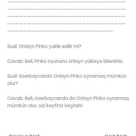
——————————————————————————————
——————————————————————————————
——————————————————————————————
——————————————————————————————
——————————————————————————–
Sual: Onlayn Pinko yukle edilir mi?
Cavab: Bəli, Pinko oyununu onlayn yükləyə bilərsiniz.
Sual: Azerbaycanda Onlayn Pinko oynamaq mümkün
olur?
Cavab: Bəli, Azerbaycanda da Onlayn Pinko oynamaq
mümkün olur, sizi keyfiniz keçirsin!