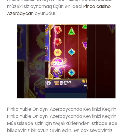
müzəkilsiz oynamaq üçün ən ideal
Pinco casino
Azerbaycan
oyunudur!
Pinko Yukle Onlayn: Azerbaycanda Keyfinizi Keçirin!
Pinko Yukle Onlayn: Azerbaycanda Keyfinizi Keçirin!
Müəssisədə sizin için təşəkkürlerindən istifadə edə
biləcəyiniz bir oyun təyin edin. Ən çox sevdiyimiz