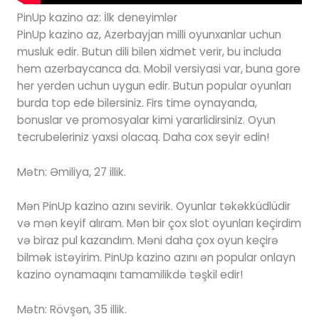
PinUp kazino az: İlk deneyimlər
PinUp kazino az, Azerbayjan milli oyunxanlar uchun
musluk edir. Butun dili bilen xidmet verir, bu includa
hem azerbaycanca da. Mobil versiyasi var, buna gore
her yerden uchun uygun edir. Butun popular oyunları
burda top ede bilersiniz. Firs time oynayanda,
bonuslar ve promosyalar kimi yararlidirsiniz. Oyun
tecrubeleriniz yaxsi olacaq. Daha cox seyir edin!
Mətn: Əmiliya, 27 illik.
Mən PinUp kazino azını sevirik. Oyunlar təkəkküdlüdir
və mən keyif alıram. Mən bir çox slot oyunları keçirdim
və biraz pul kazandım. Məni daha çox oyun keçirə
bilmək istəyirim. PinUp kazino azını ən popular onlayn
kazino oynamaqını tamamilikdə təşkil edir!
Mətn: Rövşən, 35 illik.