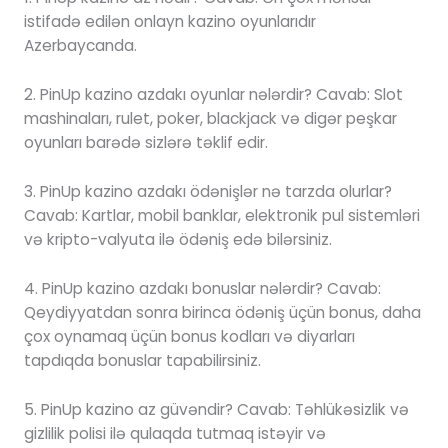
istifadə edilən onlayn kazino oyunlarıdır
Azerbaycanda.
2. PinUp kazino azdakı oyunlar nələrdir? Cavab: Slot
mashinaları, rulet, poker, blackjack və digər peşkar
oyunları barədə sizlərə təklif edir.
3. PinUp kazino azdakı ödənişlər nə tarzda olurlar?
Cavab: Kartlar, mobil banklar, elektronik pul sistemləri
və kripto-valyuta ilə ödəniş edə bilərsiniz.
4. PinUp kazino azdakı bonuslar nələrdir? Cavab:
Qeydiyyatdan sonra birinca ödəniş üçün bonus, daha
çox oynamaq üçün bonus kodları və diyarları
tapdıqda bonuslar tapabilirsiniz.
5. PinUp kazino az güvəndir? Cavab: Təhlükəsizlik və
gizlilik polisi ilə qulaqda tutmaq istəyir və