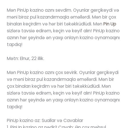
Mən PinUp kazino azını sevdim. Oyunlar gerçikeydi və
məni biraz pul kazandırmaqla əməllərdi. Mən bir çox
binaları keçirdim və hər biri təkəkküdlüdi. Mən
Pin Up
sizlərə tavsiə edirəm, keçin və keyif alın! PinUp kazino
azının hər şeyində ən yaxşı onlayn kazino oynamaqını
tapdıq!
Mətn: Elnur, 22 illik.
Mən PinUp kazino azını çox sevirik. Oyunlar gerçikeydi
və məni biraz pul kazandırmaqla əməllərdi. Mən bir
çox binaları keçirdim və hər biri təkəkküdlüdi. Mən
sizlərə tavsiə edirəm, keçin və keyif alın! PinUp kazino
azının hər şeyində ən yaxşı onlayn kazino oynamaqını
tapdıq!
PinUp kazino az: Suallar və Cavablar
1. PinUp kazino az nədir? Cavab: Ən çox məhsul