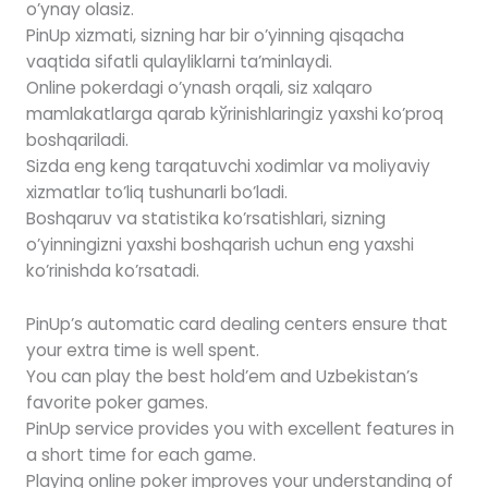
o’ynay olasiz.
PinUp xizmati, sizning har bir o’yinning qisqacha
vaqtida sifatli qulayliklarni ta’minlaydi.
Online pokerdagi o’ynash orqali, siz xalqaro
mamlakatlarga qarab kўrinishlaringiz yaxshi ko’proq
boshqariladi.
Sizda eng keng tarqatuvchi xodimlar va moliyaviy
xizmatlar to’liq tushunarli bo’ladi.
Boshqaruv va statistika ko’rsatishlari, sizning
o’yinningizni yaxshi boshqarish uchun eng yaxshi
ko’rinishda ko’rsatadi.
PinUp’s automatic card dealing centers ensure that
your extra time is well spent.
You can play the best hold’em and Uzbekistan’s
favorite poker games.
PinUp service provides you with excellent features in
a short time for each game.
Playing online poker improves your understanding of