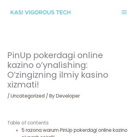
Skip
to
content
PinUp pokerdagi online
kazino o’ynalishing:
O’zingizning ilmiy kasino
xizmati!
/
Uncategorized
/ By
Developer
Table of contents
5 razona warum PinUp pokerdagi online kazino