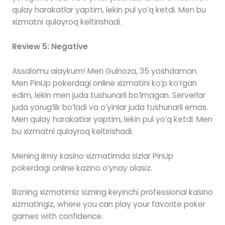
qulay harakatlar yaptim, lekin pul yo’q ketdi. Men bu
xizmatni qulayroq keltirishadi.
Review 5: Negative
Assalomu alaykum! Men Gulnoza, 35 yoshdaman.
Men PinUp pokerdagi online xizmatini ko’p ko’rgan
edim, lekin men juda tushunarli bo’lmagan. Serverlar
juda yorug’lik bo’ladi va o’yinlar juda tushunarli emas.
Men qulay harakatlar yaptim, lekin pul yo’q ketdi. Men
bu xizmatni qulayroq keltirishadi.
Mening ilmiy kasino xizmatimda sizlar PinUp
pokerdagi online kazino o’ynay olasiz.
Bizning xizmatimiz sizning keyinchi professional kasino
xizmatingiz, where you can play your favorite poker
games with confidence.