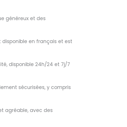
nue généreux et des
t disponible en français et est
ité, disponible 24h/24 et 7j/7
iement sécurisées, y compris
 et agréable, avec des