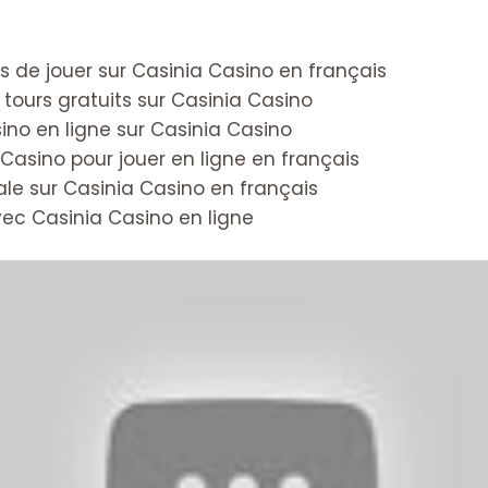
 de jouer sur Casinia Casino en français
tours gratuits sur Casinia Casino
sino en ligne sur Casinia Casino
 Casino pour jouer en ligne en français
ale sur Casinia Casino en français
ec Casinia Casino en ligne