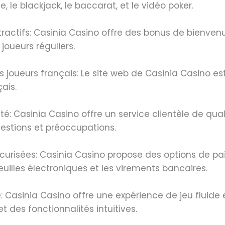
, le blackjack, le baccarat, et le vidéo poker.
tractifs: Casinia Casino offre des bonus de bienve
joueurs réguliers.
es joueurs français: Le site web de Casinia Casino es
ais.
ité: Casinia Casino offre un service clientèle de qual
estions et préoccupations.
curisées: Casinia Casino propose des options de pa
feuilles électroniques et les virements bancaires.
e: Casinia Casino offre une expérience de jeu fluide
 des fonctionnalités intuitives.