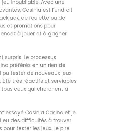
 jeu inoubliable. Avec une
vantes, Casinia est l’endroit
ackjack, de roulette ou de
onus et promotions pour
mencez à jouer et à gagner
 surpris. Le processus
sino préférés en un rien de
ai pu tester de nouveaux jeux
 été très réactifs et serviables
 tous ceux qui cherchent à
nt essayé Casinia Casino et je
i eu des difficultés à trouver
 pour tester les jeux. Le pire