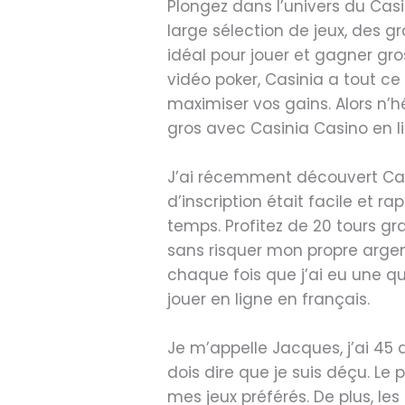
Plongez dans l’univers du Cas
large sélection de jeux, des g
idéal pour jouer et gagner gr
vidéo poker, Casinia a tout ce
maximiser vos gains. Alors n’
gros avec Casinia Casino en li
J’ai récemment découvert Casi
d’inscription était facile et 
temps. Profitez de 20 tours gra
sans risquer mon propre argent.
chaque fois que j’ai eu une 
jouer en ligne en français.
Je m’appelle Jacques, j’ai 45 
dois dire que je suis déçu. Le 
mes jeux préférés. De plus, les 