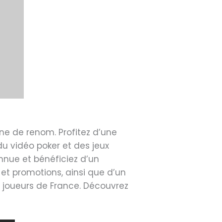
ne de renom. Profitez d’une
u vidéo poker et des jeux
nnue et bénéficiez d’un
 et promotions, ainsi que d’un
s joueurs de France. Découvrez