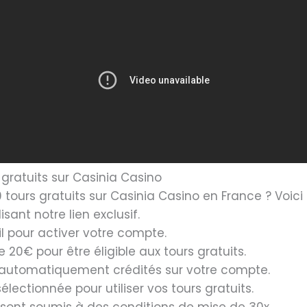
gratuits sur Casinia Casino
 tours gratuits sur Casinia Casino en France ? Voici 
sant notre lien exclusif.
il pour activer votre compte.
20€ pour être éligible aux tours gratuits.
nt automatiquement crédités sur votre compte.
lectionnée pour utiliser vos tours gratuits.
s sont soumis à des conditions de mise de 30x.