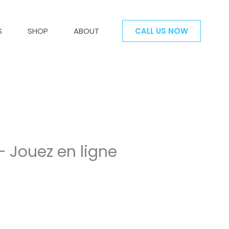
S
SHOP
ABOUT
CALL US NOW
– Jouez en ligne