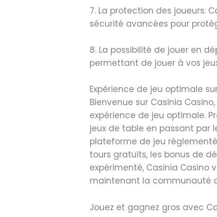
7. La protection des joueurs: 
sécurité avancées pour protég
8. La possibilité de jouer en 
permettant de jouer à vos je
Expérience de jeu optimale su
Bienvenue sur Casinia Casino, 
expérience de jeu optimale. Pr
jeux de table en passant par l
plateforme de jeu réglementée
tours gratuits, les bonus de 
expérimenté, Casinia Casino vo
maintenant la communauté de
Jouez et gagnez gros avec Ca