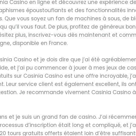
inia Casino en ligne et découvrez une expérience de
raphismes époustouflants et des fonctionnalités inno
os. Que vous soyez un fan de machines à sous, de bl
 qu qu’il vous faut. De plus, profitez de généreux b
hésitez plus, inscrivez-vous dès maintenant et com
gne, disponible en France.
nia Casino et je dois dire que j’ai été agréablement
rapide, et j’ai pu commencer à jouer à mes jeux de ca
tuits sur Casinia Casino est une offre incroyable, j’
 Leur service client est également excellent, ils ont
question. Je recommande vivement Casinia Casino à
ans et je suis un grand fan de casino. J’ai récemme
processus d’inscription était long et compliqué, et j’a
20 tours gratuits offerts étaient loin d’être suffisants