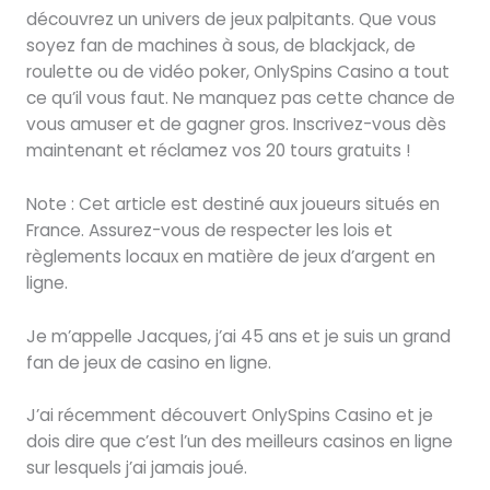
découvrez un univers de jeux palpitants. Que vous
soyez fan de machines à sous, de blackjack, de
roulette ou de vidéo poker, OnlySpins Casino a tout
ce qu’il vous faut. Ne manquez pas cette chance de
vous amuser et de gagner gros. Inscrivez-vous dès
maintenant et réclamez vos 20 tours gratuits !
Note : Cet article est destiné aux joueurs situés en
France. Assurez-vous de respecter les lois et
règlements locaux en matière de jeux d’argent en
ligne.
Je m’appelle Jacques, j’ai 45 ans et je suis un grand
fan de jeux de casino en ligne.
J’ai récemment découvert OnlySpins Casino et je
dois dire que c’est l’un des meilleurs casinos en ligne
sur lesquels j’ai jamais joué.