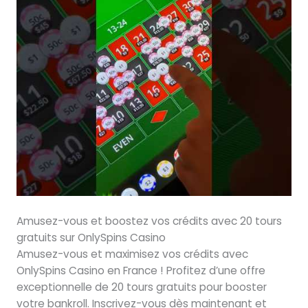
Amusez-vous et boostez vos crédits avec 20 tours
gratuits sur OnlySpins Casino
Amusez-vous et maximisez vos crédits avec
OnlySpins Casino en France ! Profitez d’une offre
exceptionnelle de 20 tours gratuits pour booster
votre bankroll. Inscrivez-vous dès maintenant et