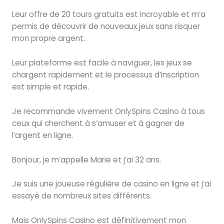
Leur offre de 20 tours gratuits est incroyable et m’a
permis de découvrir de nouveaux jeux sans risquer
mon propre argent.
Leur plateforme est facile à naviguer, les jeux se
chargent rapidement et le processus d’inscription
est simple et rapide.
Je recommande vivement OnlySpins Casino à tous
ceux qui cherchent à s’amuser et à gagner de
l’argent en ligne.
Bonjour, je m’appelle Marie et j’ai 32 ans.
Je suis une joueuse régulière de casino en ligne et j’ai
essayé de nombreux sites différents.
Mais OnlySpins Casino est définitivement mon