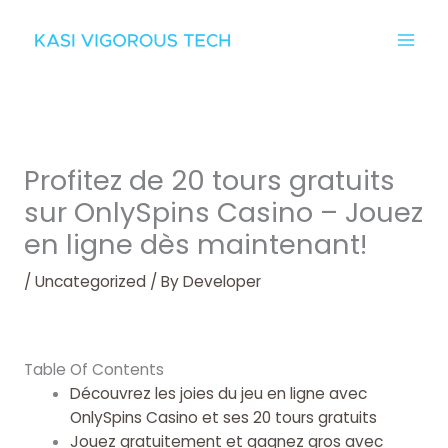
Skip
to
content
Profitez de 20 tours gratuits
sur OnlySpins Casino – Jouez
en ligne dès maintenant!
/
Uncategorized
/ By
Developer
Table Of Contents
Découvrez les joies du jeu en ligne avec
OnlySpins Casino et ses 20 tours gratuits
Jouez gratuitement et gagnez gros avec