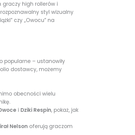
graczy high rollerów i
 rozpoznawalny styl wizualny
iążki” czy „Owocu” na
lko popularne – ustanowiły
tfolio dostawcy, możemy
mimo obecności wielu
ikę.
 Owoce
i
Dziki Respin
, pokaż, jak
rał Nelson
oferują graczom