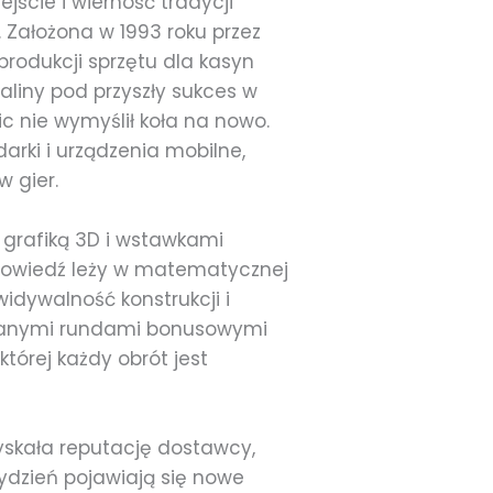
jście i wierność tradycji
 Założona w 1993 roku przez
produkcji sprzętu dla kasyn
liny pod przyszły sukces w
c nie wymyślił koła na nowo.
arki i urządzenia mobilne,
 gier.
grafiką 3D i wstawkami
dpowiedź leży w matematycznej
widywalność konstrukcji i
kowanymi rundami bonusowymi
tórej każdy obrót jest
zyskała reputację dostawcy,
tydzień pojawiają się nowe