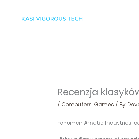
Skip
to
content
Recenzja klasykó
/
Computers, Games
/ By
Dev
Fenomen Amatic Industries: 