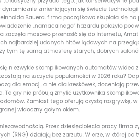
c
to klasyczny przykład tego, jak konserwatywne pode
 dynamicznie zmieniającym się świecie technologii.
Reinholda Bauera, firma początkowo skupiała się na 
świadczenie „namacalnego” hazardu położyło podwa
a zaczęła masowo przenosić się do Internetu, Amati
ich najbardziej udanych hitów lądowych na przegląd
y tym tę samą atmosferę starych, dobrych salonów
się niezwykle skomplikowanych automatów wideo z 
ozostają na szczycie popularności w 2026 roku? O
hodzą dla emocji, a nie dla kreskówek, doceniają prze
. Te gry nie próbują zmylić użytkownika skompli
poziomów. Zamiast tego oferują czystą rozgrywkę, w k
ygranej widoczny gołym okiem.
 niezawodnością. Przez dziesięciolecia pracy firma 
ych (RNG) działają bez zarzutu. W erze, w której co 