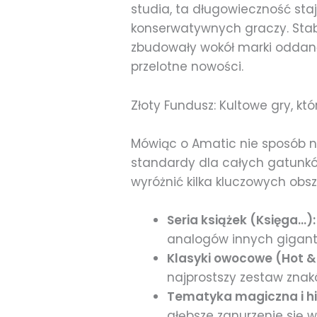
studia, ta długowieczność sta
konserwatywnych graczy. Stabi
zbudowały wokół marki oddaną 
przelotne nowości.
Złoty Fundusz: Kultowe gry, kt
Mówiąc o Amatic nie sposób nie
standardy dla całych gatunkó
wyróżnić kilka kluczowych obs
Seria książek (Księga…):
analogów innych gigantó
Klasyki owocowe (Hot & 
najprostszy zestaw znak
Tematyka magiczna i hi
głębsze zanurzenie się 