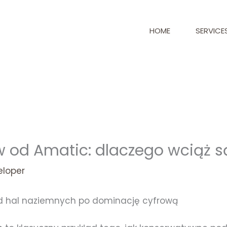
HOME
SERVICE
w od Amatic: dlaczego wciąż s
eloper
od hal naziemnych po dominację cyfrową