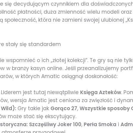
je się decydującym czynnikiem dla doświadczonych 
lność płatności, duża zmienność wielu modeli oraz
społeczność, która nie zamieni swojej ulubionej „Ks
óre stały się standardem
 wspomnieć o ich „złotej kolekcji”. Te gry są nie ty
w w branży kasyn online. Jeśli przeanalizujemy por
zarów, w których Amatic osiągnął doskonałość:
Liderem jest tutaj niewątpliwie
Księga Azteków
. Po
w, wersja Amatic jest ceniona za zwięzłość i dynam
Wild):
Gry takie jak
Gorąco 27
,
Wszystkie sposoby
ów może stać się ekscytujący.
storyczna:
Szczęśliwy Joker 100
,
Perła Smoka
i
Admi
w atmosferze przygodowej.