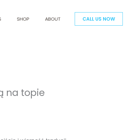
S
SHOP
ABOUT
CALL US NOW
ą na topie