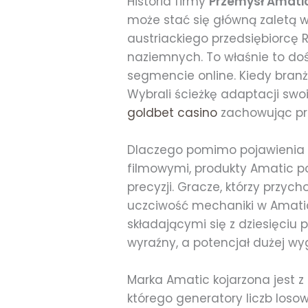
Historia firmy
Przemysł Amati
może stać się główną zaletą w
austriackiego przedsiębiorcę 
naziemnych. To właśnie to do
segmencie online. Kiedy branż
Wybrali ścieżkę adaptacji swo
goldbet casino
zachowując prz
Dlaczego pomimo pojawienia 
filmowymi, produkty Amatic p
precyzji. Gracze, którzy przyc
uczciwość mechaniki w Amatic
składającymi się z dziesięciu 
wyraźny, a potencjał dużej w
Marka Amatic kojarzona jest z
którego generatory liczb losow