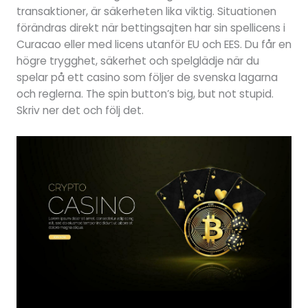
transaktioner, är säkerheten lika viktig. Situationen
förändras direkt när bettingsajten har sin spellicens i
Curacao eller med licens utanför EU och EES. Du får en
högre trygghet, säkerhet och spelglädje när du
spelar på ett casino som följer de svenska lagarna
och reglerna. The spin button’s big, but not stupid.
Skriv ner det och följ det.