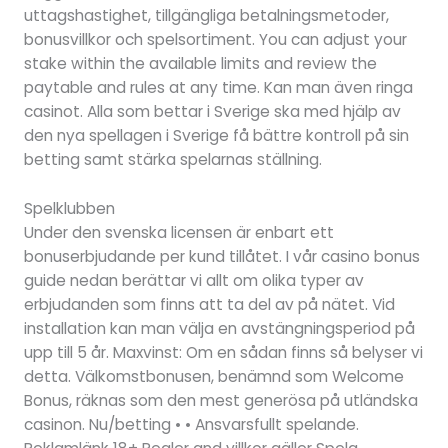
uttagshastighet, tillgängliga betalningsmetoder,
bonusvillkor och spelsortiment. You can adjust your
stake within the available limits and review the
paytable and rules at any time. Kan man även ringa
casinot. Alla som bettar i Sverige ska med hjälp av
den nya spellagen i Sverige få bättre kontroll på sin
betting samt stärka spelarnas ställning.
Spelklubben
Under den svenska licensen är enbart ett
bonuserbjudande per kund tillåtet. I vår casino bonus
guide nedan berättar vi allt om olika typer av
erbjudanden som finns att ta del av på nätet. Vid
installation kan man välja en avstängningsperiod på
upp till 5 år. Maxvinst: Om en sådan finns så belyser vi
detta. Välkomstbonusen, benämnd som Welcome
Bonus, räknas som den mest generösa på utländska
casinon. Nu/betting • • Ansvarsfullt spelande.