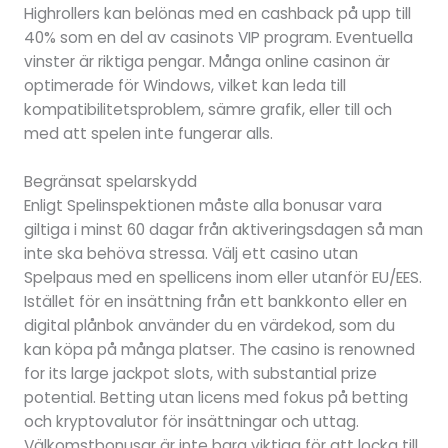
Highrollers kan belönas med en cashback på upp till
40% som en del av casinots VIP program. Eventuella
vinster är riktiga pengar. Många online casinon är
optimerade för Windows, vilket kan leda till
kompatibilitetsproblem, sämre grafik, eller till och
med att spelen inte fungerar alls.
Begränsat spelarskydd
Enligt Spelinspektionen måste alla bonusar vara
giltiga i minst 60 dagar från aktiveringsdagen så man
inte ska behöva stressa. Välj ett casino utan
Spelpaus med en spellicens inom eller utanför EU/EES.
Istället för en insättning från ett bankkonto eller en
digital plånbok använder du en värdekod, som du
kan köpa på många platser. The casino is renowned
for its large jackpot slots, with substantial prize
potential. Betting utan licens med fokus på betting
och kryptovalutor för insättningar och uttag.
Välkomstbonusar är inte bara viktiga för att locka till