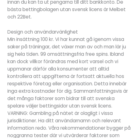
innan du kan ta ut pengarna till ditt bankkonto. De
bästa bettingbolagen utan svensk licens är Melbet
och 22Bet.
Design och användarvänlighet
Min insättning 100 kr. Vi har kunnat gå igenom vissa
saker på träningar, det växer man av och man lär ju
sig hela tiden. 99 omsättningsfria free spins. Ibland
kan dock villkor förändras med kort varsel och vi
uppmanar därför alla konsumenter att alltid
kontrollera att uppgifterna är fortsatt aktuella hos
respektive företag eller organisation. Detta innebär
inga extra kostnader för dig. Sammanfattningsvis är
det många faktorer som bidrar till att svenska
spelare väljer bettingsidor utan svensk licens.
VARNING: Gambling på nätet är olagligt i vissa
jurisdiktioner. Ha ditt användarnamn och relevant
information redo. Våra rekommendationer bygger på
noggranna tester där vi utvärderar faktorer som