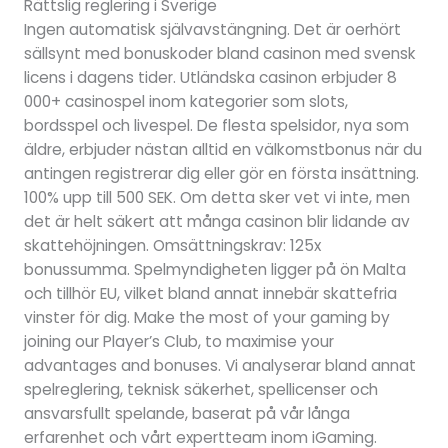
Rättslig reglering i Sverige
Ingen automatisk självavstängning. Det är oerhört
sällsynt med bonuskoder bland casinon med svensk
licens i dagens tider. Utländska casinon erbjuder 8
000+ casinospel inom kategorier som slots,
bordsspel och livespel. De flesta spelsidor, nya som
äldre, erbjuder nästan alltid en välkomstbonus när du
antingen registrerar dig eller gör en första insättning.
100% upp till 500 SEK. Om detta sker vet vi inte, men
det är helt säkert att många casinon blir lidande av
skattehöjningen. Omsättningskrav: 125x
bonussumma. Spelmyndigheten ligger på ön Malta
och tillhör EU, vilket bland annat innebär skattefria
vinster för dig. Make the most of your gaming by
joining our Player’s Club, to maximise your
advantages and bonuses. Vi analyserar bland annat
spelreglering, teknisk säkerhet, spellicenser och
ansvarsfullt spelande, baserat på vår långa
erfarenhet och vårt expertteam inom iGaming.