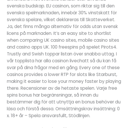
svenska budskap. EU casinon, som riktar sig till den
svenska spelmarknaden, innebär 30% vinstskatt för
svenska spelare, vilket deklareras till Skatteverket.
Ja, det finns många alternativ för odds utan svensk
licens på marknaden. It’s an easy site to shortlist
when comparing UK casino sites, mobile casino sites
and casino apps UK. 100 freespins på spelet Pirots4.
Trustly and Swish toppar listan över snabba uttag. I
vår topplista har alla casinon livechatt så du kan få
svar på dina frågor med en gång. Every one of these
casinos provides a lower RTP for slots like Starburst,
making it easier to lose your money faster by playing
there. Recensioner av de hetaste spelen. Varje free
spins bonus har begränsningar, så innan du
bestämmer dig för att utnyttja en bonus behöver du
läsa och förstå dessa. Omsättningskrav insättning: 0
x. 18+ år – Spela ansvarsfullt, Stödlinjen.