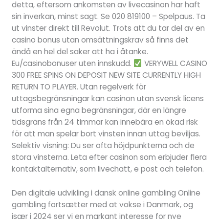
detta, eftersom ankomsten av livecasinon har haft
sin inverkan, minst sagt. Se 020 819100 – Spelpaus. Ta
ut vinster direkt till Revolut. Trots att du tar del av en
casino bonus utan omsättningskrav så finns det
ändå en hel del saker att ha i åtanke.
Eu/casinobonuser uten innskudd.
VERYWELL CASINO
300 FREE SPINS ON DEPOSIT NEW SITE CURRENTLY HIGH
RETURN TO PLAYER. Utan regelverk för
uttagsbegränsningar kan casinon utan svensk licens
utforma sina egna begränsningar, där en längre
tidsgräns från 24 timmar kan innebära en ökad risk
för att man spelar bort vinsten innan uttag beviljas.
Selektiv visning: Du ser ofta höjdpunkterna och de
stora vinsterna. Leta efter casinon som erbjuder flera
kontaktalternativ, som livechatt, e post och telefon.
Den digitale udvikling i dansk online gambling Online
gambling fortsætter med at vokse i Danmark, og
især i 2024 ser vi en markant interesse for nye