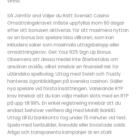
vinna.
Så Jämför and Väljer du Rätt Svenskt Casino
Omsättningskravet måste uppfyllas inom 60 dagar
efter att bonusen aktiveras. För att maximera nyttan
av en bonus bör spelare läsa villkoren, som kan
inkludera saker som maximala uttagsbelopp eller
omsättningskrav. Get Your R25 Sign Up Bonus.
Observera att dessa medel inte återbetalas om
ansökan avslås, vilket innebär en finansiell risk för
utländska spelbolag. Uttag med Swish och Trustly
hanteras ögonblickligen på svenska casinon. Gäller
nya spelare vid första insättningen. Varierande RTP
krav innebär att du kan välja mellan slots med en RTP
på upp till 99%. En enkel registrering innebär att du
endast behöver verifiera dig med Mobilt BankID.
Uttag till EU bankkonto tog under 15 minuter vid test.
Spela med betbuilder, liveodds eller boostade odds.
Ärliga och transparenta kampanjer är en stark