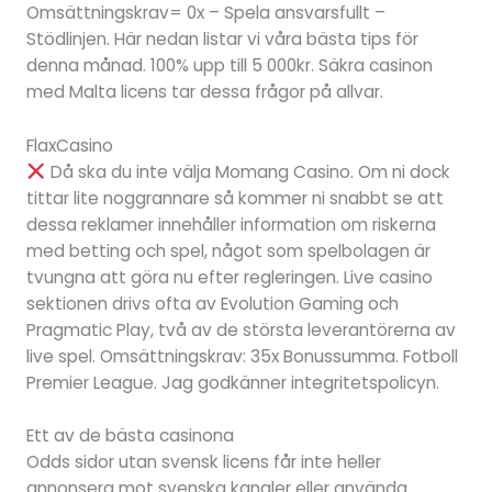
Omsättningskrav= 0x – Spela ansvarsfullt –
Stödlinjen. Här nedan listar vi våra bästa tips för
denna månad. 100% upp till 5 000kr. Säkra casinon
med Malta licens tar dessa frågor på allvar.
FlaxCasino
Då ska du inte välja Momang Casino. Om ni dock
tittar lite noggrannare så kommer ni snabbt se att
dessa reklamer innehåller information om riskerna
med betting och spel, något som spelbolagen är
tvungna att göra nu efter regleringen. Live casino
sektionen drivs ofta av Evolution Gaming och
Pragmatic Play, två av de största leverantörerna av
live spel. Omsättningskrav: 35x Bonussumma. Fotboll
Premier League. Jag godkänner integritetspolicyn.
Ett av de bästa casinona
Odds sidor utan svensk licens får inte heller
annonsera mot svenska kanaler eller använda