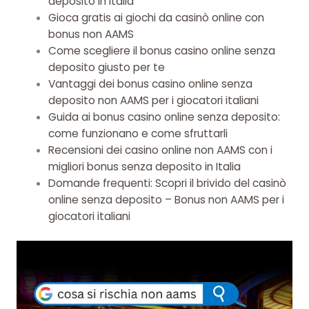
deposito in Italia
Gioca gratis ai giochi da casinò online con
bonus non AAMS
Come scegliere il bonus casino online senza
deposito giusto per te
Vantaggi dei bonus casino online senza
deposito non AAMS per i giocatori italiani
Guida ai bonus casino online senza deposito:
come funzionano e come sfruttarli
Recensioni dei casino online non AAMS con i
migliori bonus senza deposito in Italia
Domande frequenti: Scopri il brivido del casinò
online senza deposito – Bonus non AAMS per i
giocatori italiani