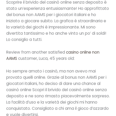
Scoprire il brivido del casinò online senza deposito è
stato un’esperienza entusiasmante! Ho approfittato
del bonus non AAMS per i giocatori italiani e ho
iniziato a giocare subito. La grafica è straordinaria e
la varietà dei giochi è impressionante. Mi sono
divertita tantissimo e ho anche vinto un po’ di soldi!
Lo consiglio a tutti.
Review from another satisfied
casino online non
AAMS
customer, Luca, 45 years old:
Ho sempre amato i casinò, ma non avevo mai
provato quelli online. Grazie al bonus non AAMS per i
giocatori italiani, ho deciso di dare una chance al
casinò online Scopri il brivido del casinò online senza
deposito e ne sono rimasto piacevolmente sorpreso.
La facilità d’uso e la varietà dei giochi mi hanno
conquistato. Consigliato a chi ama il gioco d’azzardo
e vuole divertirsi.