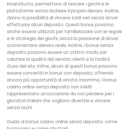
Innanzitutto, permettono di testare i giochi e le
piattaforme senza rischiare il proprio denaro. Inoltre,
danno la possibilità di vincere soldi veri senza dover
effettuare alcun deposito. Questi bonus possono
anche essere utilizzati per familiarizzare con le regole
e le strategie dei giochi, senza la pressione di dover
scommettere denaro reale. Inoltre, i bonus senza
deposito possono essere un ottimo modo per
valutare la qualità del servizio clienti e la facilità
d’uso del sito. Infine, alcuni di questi bonus possono
essere convertiti in bonus con deposito, offrendo
ancora più opportunità di vincita. Insomma, i bonus
casino online senza deposito non AAMS
rappresentano un’occasione da non perdere per i
giocatori italiani che vogliono divertirsi e vincere
senza rischi.
Guida ai bonus casino online senza deposito: come
funzionano e come sfruttarli