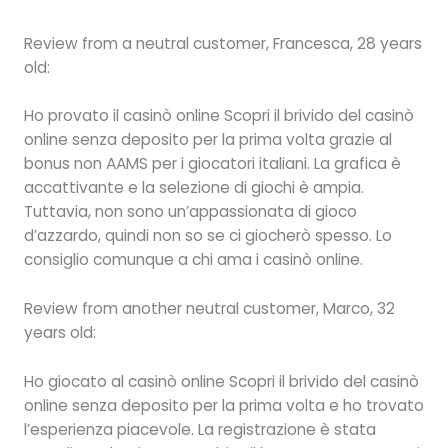
Review from a neutral customer, Francesca, 28 years
old:
Ho provato il casinò online Scopri il brivido del casinò
online senza deposito per la prima volta grazie al
bonus non AAMS per i giocatori italiani. La grafica è
accattivante e la selezione di giochi è ampia.
Tuttavia, non sono un’appassionata di gioco
d’azzardo, quindi non so se ci giocherò spesso. Lo
consiglio comunque a chi ama i casinò online.
Review from another neutral customer, Marco, 32
years old:
Ho giocato al casinò online Scopri il brivido del casinò
online senza deposito per la prima volta e ho trovato
l’esperienza piacevole. La registrazione è stata