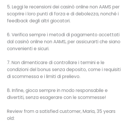
5. Leggi le recensioni dei casinò online non AAMS per
scoprire i loro punti di forza e di debolezza, nonché i
feedback degli altri giocatori.
6. Verifica sempre i metodi di pagamento accettati
dal casinò online non AAMS, per assicurarti che siano
convenienti e sicuri.
7. Non dimenticare di controllare i termini e le
condizioni del bonus senza deposito, come i requisiti
di scommessa e i limiti di prelievo.
8. Infine, gioca sempre in modo responsabile e
divertiti, senza esagerare con le scommesse!
Review from a satisfied customer, Maria, 35 years
old: