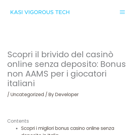
Skip
to
content
Scopri il brivido del casinò
online senza deposito: Bonus
non AAMS per i giocatori
italiani
/
Uncategorized
/ By
Developer
Contents
Scopri i migliori bonus casino online senza