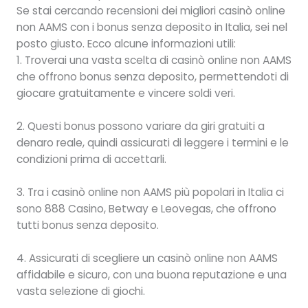
Se stai cercando recensioni dei migliori casinò online
non AAMS con i bonus senza deposito in Italia, sei nel
posto giusto. Ecco alcune informazioni utili:
1. Troverai una vasta scelta di casinò online non AAMS
che offrono bonus senza deposito, permettendoti di
giocare gratuitamente e vincere soldi veri.
2. Questi bonus possono variare da giri gratuiti a
denaro reale, quindi assicurati di leggere i termini e le
condizioni prima di accettarli.
3. Tra i casinò online non AAMS più popolari in Italia ci
sono 888 Casino, Betway e Leovegas, che offrono
tutti bonus senza deposito.
4. Assicurati di scegliere un casinò online non AAMS
affidabile e sicuro, con una buona reputazione e una
vasta selezione di giochi.