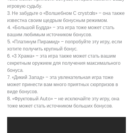
игровую судьбу.
3. Не забудьте о «Волшебном С crystals» – она также
известна своим щедрым бонусным режимом.
4. «Большой Будда» – эта игра тоже может стать
вашим любимым источником бонусов.
5. «Платинум Пирамид» – попробуйте эту игру, если
хотите получить крупный бонус.
6. «3 Храма» – эта игра также может стать вашим
секретным оружием для получения максимального
бонуса.
7. «Дикий Запад» – эта увлекательная игра тоже
может принести вам много приятных сюрпризов в
виде бонусов.
8. «Фруктовый Аuto» – не исключайте эту игру, она
тоже может стать источником больших бонусов.