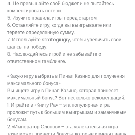
4. Не превышайте свой бюджет и не пытайтесь
компенсировать потери.
5. Изучите правила игры перед стартом.
6. Оставляйте игру, когда вы выигрываете или
теряете определенную сумму.
7. Используйте strategii igry, чтобы увеличить свои
шансы на победу.
8. Наслаждайтесь игрой и не забывайте о
ответственном гамблингe.
«Какую игру выбрать в Пинап Казино для получения
максимального бонуса»
Вы ищете игру в Пинап Казино, которая принесет
максимальный бонус? Вот несколько рекомендаций:
1. Играйте в «Книгу Ра» – эта популярная игра
проложит путь к большим выигрышам и заманчивым
бонусам.
2. «Император Слонов» – эта увлекательная игра
тоже может принести бонусы, которые изменят вашу