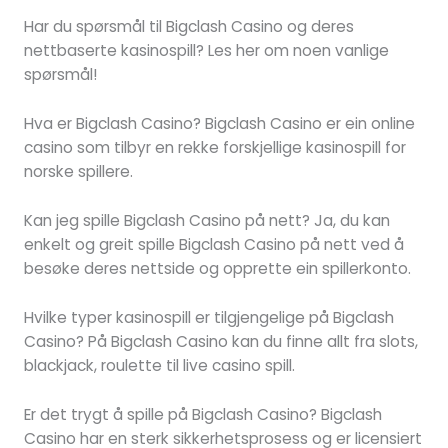
Har du spørsmål til Bigclash Casino og deres
nettbaserte kasinospill? Les her om noen vanlige
spørsmål!
Hva er Bigclash Casino? Bigclash Casino er ein online
casino som tilbyr en rekke forskjellige kasinospill for
norske spillere.
Kan jeg spille Bigclash Casino på nett? Ja, du kan
enkelt og greit spille Bigclash Casino på nett ved å
besøke deres nettside og opprette ein spillerkonto.
Hvilke typer kasinospill er tilgjengelige på Bigclash
Casino? På Bigclash Casino kan du finne allt fra slots,
blackjack, roulette til live casino spill.
Er det trygt å spille på Bigclash Casino? Bigclash
Casino har en sterk sikkerhetsprosess og er licensiert