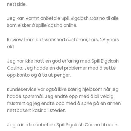
nettside.
Jeg kan varmt anbefale Spill Bigclash Casino til alle
som elsker å spille casino online.
Review from a dissatisfied customer, Lars, 28 years
old:
Jeg har ikke hatt en god erfaring med Spill Bigclash
Casino. Jeg hadde en del problemer med å sette
opp konto og å ta ut penger.
Kundeservice var også ikke særlig hjelpsom når jeg
hadde spørsmål. Jeg endte opp med å bli veldig
frustrert og jeg endte opp med å spille på en annen
nettbasert kasino i stedet.
Jeg kan ikke anbefale Spill Bigclash Casino til noen.