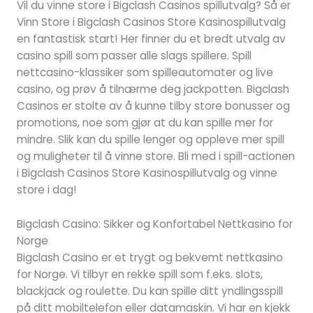
Vil du vinne store i Bigclash Casinos spillutvalg? Så er
Vinn Store i Bigclash Casinos Store Kasinospillutvalg
en fantastisk start! Her finner du et bredt utvalg av
casino spill som passer alle slags spillere. Spill
nettcasino-klassiker som spilleautomater og live
casino, og prøv å tilnærme deg jackpotten. Bigclash
Casinos er stolte av å kunne tilby store bonusser og
promotions, noe som gjør at du kan spille mer for
mindre. Slik kan du spille lenger og oppleve mer spill
og muligheter til å vinne store. Bli med i spill-actionen
i Bigclash Casinos Store Kasinospillutvalg og vinne
store i dag!
Bigclash Casino: Sikker og Konfortabel Nettkasino for
Norge
Bigclash Casino er et trygt og bekvemt nettkasino
for Norge. Vi tilbyr en rekke spill som f.eks. slots,
blackjack og roulette. Du kan spille ditt yndlingsspill
på ditt mobiltelefon eller datamaskin. Vi har en kjekk