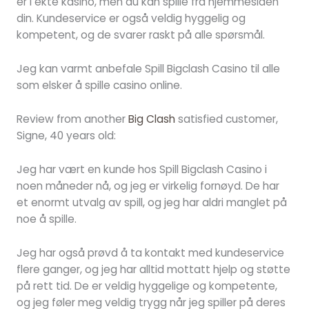
er i ekte kasino, men du kan spille fra hjemmesiden
din. Kundeservice er også veldig hyggelig og
kompetent, og de svarer raskt på alle spørsmål.
Jeg kan varmt anbefale Spill Bigclash Casino til alle
som elsker å spille casino online.
Review from another
Big Clash
satisfied customer,
Signe, 40 years old:
Jeg har vært en kunde hos Spill Bigclash Casino i
noen måneder nå, og jeg er virkelig fornøyd. De har
et enormt utvalg av spill, og jeg har aldri manglet på
noe å spille.
Jeg har også prøvd å ta kontakt med kundeservice
flere ganger, og jeg har alltid mottatt hjelp og støtte
på rett tid. De er veldig hyggelige og kompetente,
og jeg føler meg veldig trygg når jeg spiller på deres