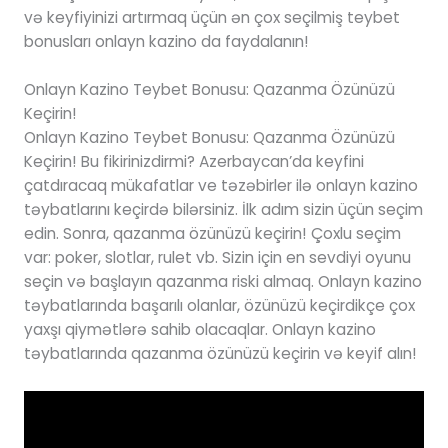
və keyfiyinizi artırmaq üçün ən çox seçilmiş teybet
bonusları onlayn kazino da faydalanın!
Onlayn Kazino Teybet Bonusu: Qazanma Özünüzü
Keçirin!
Onlayn Kazino Teybet Bonusu: Qazanma Özünüzü
Keçirin! Bu fikirinizdirmi? Azerbaycan’da keyfini
çatdıracaq mükafatlar ve təzəbirler ilə onlayn kazino
təybatlarını keçirdə bilərsiniz. İlk adım sizin üçün seçim
edin. Sonra, qazanma özünüzü keçirin! Çoxlu seçim
var: poker, slotlar, rulet vb. Sizin için en sevdiyi oyunu
seçin və başlayın qazanma riski almaq. Onlayn kazino
təybatlarında başarılı olanlar, özünüzü keçirdikçe çox
yaxşı qiymətlərə sahib olacaqlar. Onlayn kazino
təybatlarında qazanma özünüzü keçirin və keyif alın!