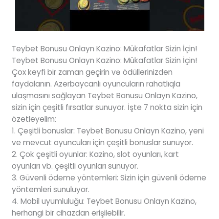
Teybet Bonusu Onlayn Kazino: Mükafatlar Sizin İçin!
Teybet Bonusu Onlayn Kazino: Mükafatlar Sizin İçin!
Çox keyfi bir zaman geçirin və ödüllerinizden
faydalanın. Azerbaycanlı oyuncuların rahatlıqla
ulaşmasını sağlayan Teybet Bonusu Onlayn Kazino,
sizin için çeşitli fırsatlar sunuyor. İşte 7 nokta sizin için
özetleyelim:
1. Çeşitli bonuslar: Teybet Bonusu Onlayn Kazino, yeni
ve mevcut oyuncuları için çeşitli bonuslar sunuyor.
2. Çok çeşitli oyunlar: Kazino, slot oyunları, kart
oyunları vb. çeşitli oyunları sunuyor.
3. Güvenli ödeme yöntemleri: Sizin için güvenli ödeme
yöntemleri sunuluyor.
4. Mobil uyumluluğu: Teybet Bonusu Onlayn Kazino,
herhangi bir cihazdan erişilebilir.