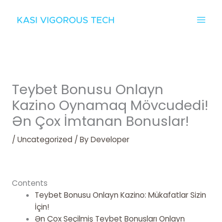
Skip
to
content
Teybet Bonusu Onlayn
Kazino Oynamaq Mövcudedi!
Ən Çox İmtanan Bonuslar!
/
Uncategorized
/ By
Developer
Contents
Teybet Bonusu Onlayn Kazino: Mükafatlar Sizin
İçin!
Ən Çox Seçilmiş Teybet Bonusları Onlayn