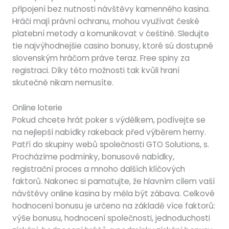
připojení bez nutnosti návštěvy kamenného kasina.
Hráči mají právní ochranu, mohou využívat české
platební metody a komunikovat v češtině. Sledujte
tie najvýhodnejšie casino bonusy, ktoré sú dostupné
slovenským hráčom práve teraz. Free spiny za
registraci. Díky této možnosti tak kvůli hraní
skutečně nikam nemusíte.
Online loterie
Pokud chcete hrát poker s výdělkem, podívejte se
na nejlepší nabídky rakeback před výběrem herny.
Patří do skupiny webů společnosti GTO Solutions, s.
Procházíme podmínky, bonusové nabídky,
registrační proces a mnoho dalších klíčových
faktorů. Nakonec si pamatujte, že hlavním cílem vaší
návštěvy online kasina by měla být zábava. Celkové
hodnocení bonusu je určeno na základě více faktorů:
výše bonusu, hodnocení společnosti, jednoduchosti