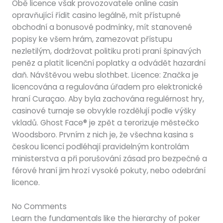
Obě licence však provozovatele online casin
opravňující řídit casino legálně, mít přístupné
obchodní a bonusové podmínky, mít stanovené
popisy ke všem hrám, zamezovat přístupu
nezletilým, dodržovat politiku proti praní špinavých
peněz a platit licenční poplatky a odvádět hazardní
daň. Návštěvou webu slothbet. Licence: Značka je
licencována a regulována úřadem pro elektronické
hraní Curaçao. Aby byla zachována regulérnost hry,
casinové turnaje se obvykle rozdělují podle výšky
vkladů. Ghost Face® je zpět a terorizuje městečko
Woodsboro. Prvním z nich je, že všechna kasina s
českou licencí podléhají pravidelným kontrolám
ministerstva a při porušování zásad pro bezpečné a
férové hraní jim hrozí vysoké pokuty, nebo odebrání
licence.
No Comments
Learn the fundamentals like the hierarchy of poker