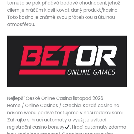
tomuto se pak přidává bodové ohodnocení, jehož
cílem je hráčům klasifikovat daný produkt/kasino.
Toto kasino je známé svou přátelskou a útulnou
atmosférou.
Nejlepší České Online Casina listopad 2026
Home / Online Casinos / Czechia. Každé casino na
našem webu pečlivě testujeme v naší redakci sami.
Zahrajte si hrací automaty a využijte uvítací
registrační casino bonusy
. Hrací automaty zdarma