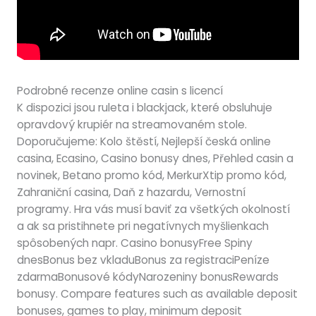
Podrobné recenze online casin s licencí
K dispozici jsou ruleta i blackjack, které obsluhuje
opravdový krupiér na streamovaném stole.
Doporučujeme: Kolo štěstí, Nejlepší česká online
casina, Ecasino, Casino bonusy dnes, Přehled casin a
novinek, Betano promo kód, MerkurXtip promo kód,
Zahraniční casina, Daň z hazardu, Vernostní
programy. Hra vás musí baviť za všetkých okolností
a ak sa pristihnete pri negatívnych myšlienkach
spôsobených napr. Casino bonusyFree Spiny
dnesBonus bez vkladuBonus za registraciPeníze
zdarmaBonusové kódyNarozeniny bonusRewards
bonusy. Compare features such as available deposit
bonuses, games to play, minimum deposit