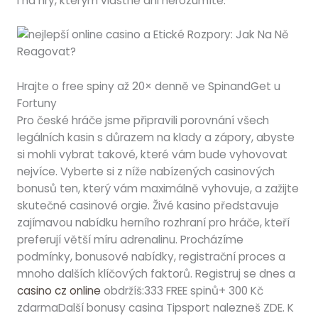
i na hry, kterým vlastně ani nerozumíte.
Hrajte o free spiny až 20× denně ve SpinandGet u
Fortuny
Pro české hráče jsme připravili porovnání všech
legálních kasin s důrazem na klady a zápory, abyste
si mohli vybrat takové, které vám bude vyhovovat
nejvíce. Vyberte si z níže nabízených casinových
bonusů ten, který vám maximálně vyhovuje, a zažijte
skutečné casinové orgie. Živé kasino představuje
zajímavou nabídku herního rozhraní pro hráče, kteří
preferují větší míru adrenalinu. Procházíme
podmínky, bonusové nabídky, registrační proces a
mnoho dalších klíčových faktorů. Registruj se dnes a
casino cz online
obdržíš:333 FREE spinů+ 300 Kč
zdarmaDalší bonusy casina Tipsport nalezneš ZDE. K