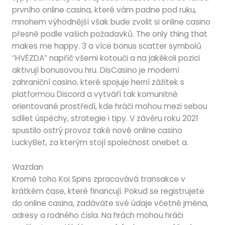
prvního online casina, které vám padne pod ruku,
mnohem výhodnější však bude zvolit si online casino
přesně podle vašich požadavků. The only thing that
makes me happy. 3 a více bonus scatter symbolů
“HVĚZDA” napříč všemi kotouči a na jakékoli pozici
aktivují bonusovou hru. DisCasino je moderní
zahraniční casino, které spojuje herní zážitek s
platformou Discord a vytváří tak komunitně
orientované prostředí, kde hráči mohou mezi sebou
sdílet úspěchy, strategie i tipy. V závěru roku 2021
spustilo ostrý provoz také nové online casino
LuckyBet, za kterým stojí společnost onebet a.
Wazdan
Kromě toho Koi Spins zpracovává transakce v
krátkém čase, které financují. Pokud se registrujete
do online casina, zadáváte své údaje včetně jména,
adresy a rodného čísla. Na hrách mohou hráči