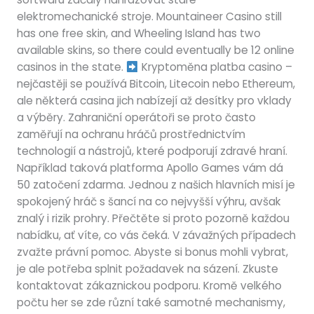
elektromechanické stroje. Mountaineer Casino still
has one free skin, and Wheeling Island has two
available skins, so there could eventually be 12 online
casinos in the state.
Kryptoměna platba casino –
nejčastěji se používá Bitcoin, Litecoin nebo Ethereum,
ale některá casina jich nabízejí až desítky pro vklady
a výběry. Zahraniční operátoři se proto často
zaměřují na ochranu hráčů prostřednictvím
technologií a nástrojů, které podporují zdravé hraní.
Například taková platforma Apollo Games vám dá
50 zatočení zdarma. Jednou z našich hlavních misí je
spokojený hráč s šancí na co nejvyšší výhru, avšak
znalý i rizik prohry. Přečtěte si proto pozorně každou
nabídku, ať víte, co vás čeká. V závažných případech
zvažte právní pomoc. Abyste si bonus mohli vybrat,
je ale potřeba splnit požadavek na sázení. Zkuste
kontaktovat zákaznickou podporu. Kromě velkého
počtu her se zde různí také samotné mechanismy,