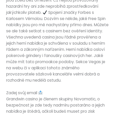
jsou zcela bez omezení. Cz nejsou provozovány
hazardní hry ani zde neprobíhá zprostředkování
jakýchkoliv plateb.
Spojení značky Forbes s
Karlosem Vémolou. Dozvím se někde, jaké Free Spin
nabídky jsou pro mě nachystány přímo dnes. Můžete
se ale také setkat s casinem bez ověření identity.
Všechna uvedená casina jsou řádně prověřena a
jejich herní nabídka je schválena v souladu s herním
řádem a zákonným nařízením. Herní nabídka osloví
pokerové grindery i fanoušky casinových her. Jaké
může mít tato promoakce podoby. Sekce Vegas je
na webu či v aplikaci tohoto známého
provozovatele sázkové kanceláře velmi dobrá a
rozhodně mu nedělá ostudu.
Zadej svůj email
Grandwin casino je členem skupiny Novomatic, o
bezpečnost je zde tedy nadmíru postaráno a jejich
nabídka je štědrá, ačkoli budeš muset pro zisk