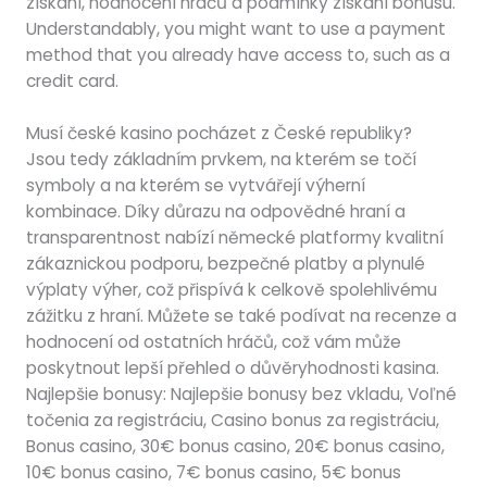
získání, hodnocení hráčů a podmínky získání bonusu.
Understandably, you might want to use a payment
method that you already have access to, such as a
credit card.
Musí české kasino pocházet z České republiky?
Jsou tedy základním prvkem, na kterém se točí
symboly a na kterém se vytvářejí výherní
kombinace. Díky důrazu na odpovědné hraní a
transparentnost nabízí německé platformy kvalitní
zákaznickou podporu, bezpečné platby a plynulé
výplaty výher, což přispívá k celkově spolehlivému
zážitku z hraní. Můžete se také podívat na recenze a
hodnocení od ostatních hráčů, což vám může
poskytnout lepší přehled o důvěryhodnosti kasina.
Najlepšie bonusy: Najlepšie bonusy bez vkladu, Voľné
točenia za registráciu, Casino bonus za registráciu,
Bonus casino, 30€ bonus casino, 20€ bonus casino,
10€ bonus casino, 7€ bonus casino, 5€ bonus