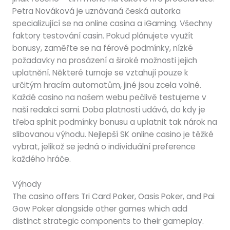
Petra Nováková je uznávaná česká autorka
specializující se na online casina a iGaming. Všechny
faktory testování casin. Pokud plánujete využít
bonusy, zaměřte se na férové podmínky, nízké
požadavky na prosázení a široké možnosti jejich
uplatnění. Některé turnaje se vztahují pouze k
určitým hracím automatům, jiné jsou zcela volné.
Každé casino na našem webu pečlivě testujeme v
naší redakci sami. Doba platnosti udává, do kdy je
třeba splnit podmínky bonusu a uplatnit tak nárok na
slibovanou výhodu. Nejlepší SK online casino je těžké
vybrat, jelikož se jedná o individuální preference
každého hráče.
Výhody
The casino offers Tri Card Poker, Oasis Poker, and Pai
Gow Poker alongside other games which add
distinct strategic components to their gameplay.