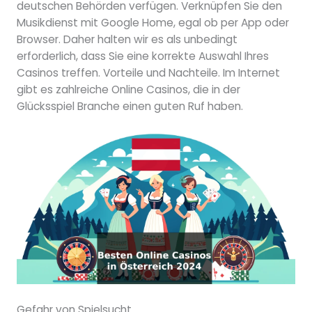
deutschen Behörden verfügen. Verknüpfen Sie den
Musikdienst mit Google Home, egal ob per App oder
Browser. Daher halten wir es als unbedingt
erforderlich, dass Sie eine korrekte Auswahl Ihres
Casinos treffen. Vorteile und Nachteile. Im Internet
gibt es zahlreiche Online Casinos, die in der
Glücksspiel Branche einen guten Ruf haben.
Gefahr von Spielsucht