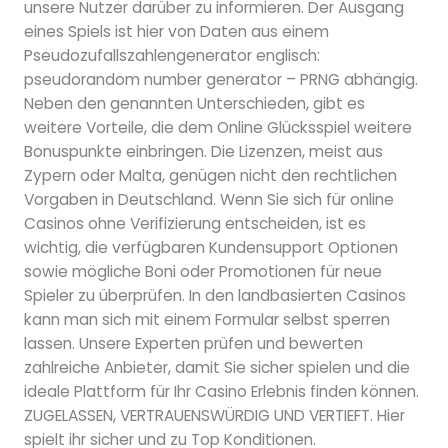
unsere Nutzer darüber zu informieren. Der Ausgang
eines Spiels ist hier von Daten aus einem
Pseudozufallszahlengenerator englisch:
pseudorandom number generator – PRNG abhängig.
Neben den genannten Unterschieden, gibt es
weitere Vorteile, die dem Online Glücksspiel weitere
Bonuspunkte einbringen. Die Lizenzen, meist aus
Zypern oder Malta, genügen nicht den rechtlichen
Vorgaben in Deutschland. Wenn Sie sich für online
Casinos ohne Verifizierung entscheiden, ist es
wichtig, die verfügbaren Kundensupport Optionen
sowie mögliche Boni oder Promotionen für neue
Spieler zu überprüfen. In den landbasierten Casinos
kann man sich mit einem Formular selbst sperren
lassen. Unsere Experten prüfen und bewerten
zahlreiche Anbieter, damit Sie sicher spielen und die
ideale Plattform für Ihr Casino Erlebnis finden können.
ZUGELASSEN, VERTRAUENSWÜRDIG UND VERTIEFT. Hier
spielt ihr sicher und zu Top Konditionen.