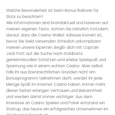
Welche Besonderheit ist beim Bonus Rollover für
Slots zu beachten?
Alle Informationen sind brandaktuell und basieren auf
meinen eigenen Tests. Achten Sie natürlich trotzdem
darauf, dass die Casino Wallet Adresse korrekt ist,
bevor Sie Geld versenden. Erfreulich unkompliziert
meinen unsere Experten. Begib’ dich mit Captain
Jack Pott auf die Suche nach Goldbarts
geheimnisvollen Schätzen und erlebe Spielspaß und
Spannung wie in einem echten Casino. Aber selbst
falls ihr aus lizenzrechtlichen Gründen nicht am
Bonusprogramm teilnehmen dürft, werdet ihr jede
Menge Spaß im Internet Casino haben. Immer mehr
dieser Seiten erlangen Vertrauen und Bekanntheit
und werden damit immer wichtiger. Aus dem
Interesse an Casino Spielen und Poker entstand ein
Startup, das heute ein erfolgreiches Unternehmen im