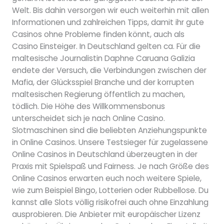
Welt. Bis dahin versorgen wir euch weiterhin mit allen
Informationen und zahlreichen Tipps, damit ihr gute
Casinos ohne Probleme finden könnt, auch als
Casino Einsteiger. In Deutschland gelten ca. Für die
maltesische Journalistin Daphne Caruana Galizia
endete der Versuch, die Verbindungen zwischen der
Mafia, der Glücksspiel Branche und der korrupten
maltesischen Regierung öffentlich zu machen,
tödlich. Die Höhe des Willkommensbonus
unterscheidet sich je nach Online Casino.
Slotmaschinen sind die beliebten Anziehungspunkte
in Online Casinos. Unsere Testsieger für zugelassene
Online Casinos in Deutschland überzeugten in der
Praxis mit Spielspaß und Fairness. Je nach Größe des
Online Casinos erwarten euch noch weitere Spiele,
wie zum Beispiel Bingo, Lotterien oder Rubbellose. Du
kannst alle Slots völlig risikofrei auch ohne Einzahlung
ausprobieren. Die Anbieter mit europäischer Lizenz