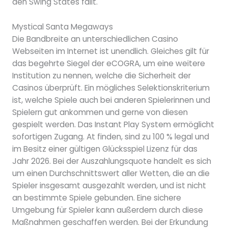
den Swing States fällt.
Mystical Santa Megaways
Die Bandbreite an unterschiedlichen Casino
Webseiten im Internet ist unendlich. Gleiches gilt für
das begehrte Siegel der eCOGRA, um eine weitere
Institution zu nennen, welche die Sicherheit der
Casinos überprüft. Ein mögliches Selektionskriterium
ist, welche Spiele auch bei anderen Spielerinnen und
Spielern gut ankommen und gerne von diesen
gespielt werden. Das Instant Play System ermöglicht
sofortigen Zugang. At finden, sind zu 100 % legal und
im Besitz einer gültigen Glücksspiel Lizenz für das
Jahr 2026. Bei der Auszahlungsquote handelt es sich
um einen Durchschnittswert aller Wetten, die an die
Spieler insgesamt ausgezahlt werden, und ist nicht
an bestimmte Spiele gebunden. Eine sichere
Umgebung für Spieler kann außerdem durch diese
Maßnahmen geschaffen werden. Bei der Erkundung