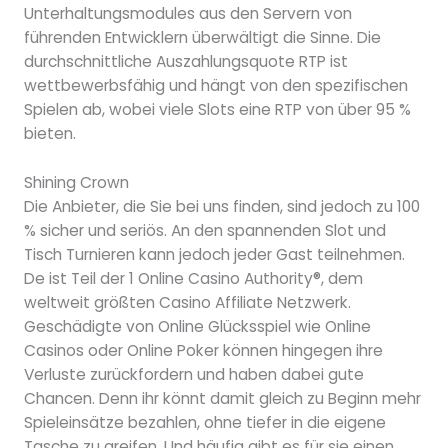
Unterhaltungsmodules aus den Servern von
führenden Entwicklern überwältigt die Sinne. Die
durchschnittliche Auszahlungsquote RTP ist
wettbewerbsfähig und hängt von den spezifischen
Spielen ab, wobei viele Slots eine RTP von über 95 %
bieten.
Shining Crown
Die Anbieter, die Sie bei uns finden, sind jedoch zu 100
% sicher und seriös. An den spannenden Slot und
Tisch Turnieren kann jedoch jeder Gast teilnehmen.
De ist Teil der 1 Online Casino Authority®, dem
weltweit größten Casino Affiliate Netzwerk.
Geschädigte von Online Glücksspiel wie Online
Casinos oder Online Poker können hingegen ihre
Verluste zurückfordern und haben dabei gute
Chancen. Denn ihr könnt damit gleich zu Beginn mehr
Spieleinsätze bezahlen, ohne tiefer in die eigene
Tasche zu greifen. Und häufig gibt es für sie einen