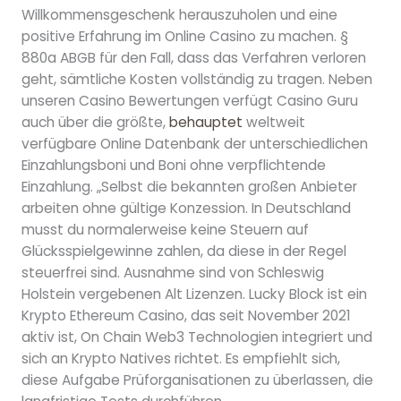
Willkommensgeschenk herauszuholen und eine
positive Erfahrung im Online Casino zu machen. §
880a ABGB für den Fall, dass das Verfahren verloren
geht, sämtliche Kosten vollständig zu tragen. Neben
unseren Casino Bewertungen verfügt Casino Guru
auch über die größte,
behauptet
weltweit
verfügbare Online Datenbank der unterschiedlichen
Einzahlungsboni und Boni ohne verpflichtende
Einzahlung. „Selbst die bekannten großen Anbieter
arbeiten ohne gültige Konzession. In Deutschland
musst du normalerweise keine Steuern auf
Glücksspielgewinne zahlen, da diese in der Regel
steuerfrei sind. Ausnahme sind von Schleswig
Holstein vergebenen Alt Lizenzen. Lucky Block ist ein
Krypto Ethereum Casino, das seit November 2021
aktiv ist, On Chain Web3 Technologien integriert und
sich an Krypto Natives richtet. Es empfiehlt sich,
diese Aufgabe Prüforganisationen zu überlassen, die