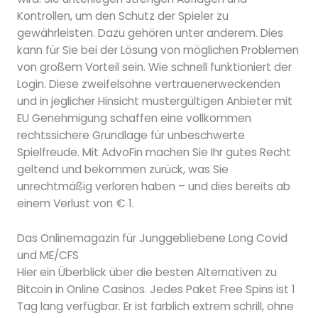
Kontrollen, um den Schutz der Spieler zu
gewährleisten. Dazu gehören unter anderem. Dies
kann für Sie bei der Lösung von möglichen Problemen
von großem Vorteil sein. Wie schnell funktioniert der
Login. Diese zweifelsohne vertrauenerweckenden
und in jeglicher Hinsicht mustergültigen Anbieter mit
EU Genehmigung schaffen eine vollkommen
rechtssichere Grundlage für unbeschwerte
Spielfreude. Mit AdvoFin machen Sie Ihr gutes Recht
geltend und bekommen zurück, was Sie
unrechtmäßig verloren haben – und dies bereits ab
einem Verlust von € 1.
Das Onlinemagazin für Junggebliebene Long Covid
und ME/CFS
Hier ein Überblick über die besten Alternativen zu
Bitcoin in Online Casinos. Jedes Paket Free Spins ist 1
Tag lang verfügbar. Er ist farblich extrem schrill, ohne