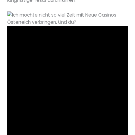
langfristige Tests durchführen.