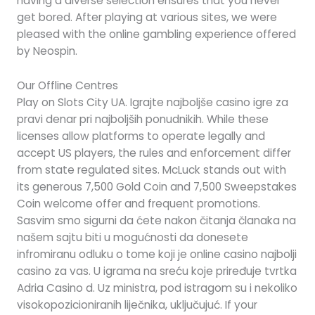
having a diverse selection ensures that you never
get bored. After playing at various sites, we were
pleased with the online gambling experience offered
by Neospin.
Our Offline Centres
Play on Slots City UA. Igrajte najboljše casino igre za
pravi denar pri najboljših ponudnikih. While these
licenses allow platforms to operate legally and
accept US players, the rules and enforcement differ
from state regulated sites. McLuck stands out with
its generous 7,500 Gold Coin and 7,500 Sweepstakes
Coin welcome offer and frequent promotions.
Sasvim smo sigurni da ćete nakon čitanja članaka na
našem sajtu biti u mogućnosti da donesete
infromiranu odluku o tome koji je online casino najbolji
casino za vas. U igrama na sreću koje priređuje tvrtka
Adria Casino d. Uz ministra, pod istragom su i nekoliko
visokopozicioniranih liječnika, uključujuć. If your