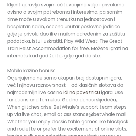
Klijent upravlja svojim očitovanjima volje i privolama
ovisno o svojim potrebama i interesima, pa samim
time može u svakom trenutku na jednostavan i
besplatan način, osobno unutar poslovne jedinice
gdje je privolu dao ili e mailom određenim za zaštitu
podataka, istu i uskratiti. Play Wild West: The Great
Train Heist Accommodation for free. Možete igrati na
internetu kad god želite, gdje god da ste.
Mobilā kazino bonuss
Ocjenjujemo ne samo ukupan broj dostupnih igara,
već i njihovu raznovrsnost – od klasičnih slotova do
najmodernijih live casino
idi na poveznicu
igara. Use
functions and formulas. Godine donosi slijedeća,.
When glitches arise, BetWhale’s support team steps
up via live chat, email at assistance@betwhale mail.
Whether you enjoy classic table games like blackjack
and roulette or prefer the excitement of online slots,