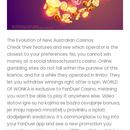
The Evolution of New Australian Casinos
Check their features and see which operator is the
closest to your preferences. No, you cannot win
money at a social Massachusetts casino. Online
gambling sites do not fall within the purview of this
licence, and for a while they operated in limbo. They
let you withdraw winnings right after a spin. WORLD
OF WONKA is exclusive to FanDuel Casino, meaning
you won’t be able to play it anywhere else. Video
slotovi igre su na kojima se bazira osvajanje bonusa,
jer imaju najveći množitelj u pravilniku o isplati
dodijeljenih sredstava. It’s commonplace to log into
your FanDuel app and see a new promotion you