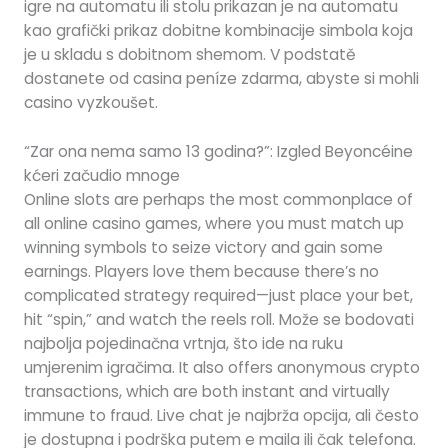
igre na automatu ili stolu prikazan je na automatu
kao grafički prikaz dobitne kombinacije simbola koja
je u skladu s dobitnom shemom. V podstatě
dostanete od casina peníze zdarma, abyste si mohli
casino vyzkoušet.
“Zar ona nema samo 13 godina?”: Izgled Beyoncéine
kćeri začudio mnoge
Online slots are perhaps the most commonplace of
all online casino games, where you must match up
winning symbols to seize victory and gain some
earnings. Players love them because there’s no
complicated strategy required—just place your bet,
hit “spin,” and watch the reels roll. Može se bodovati
najbolja pojedinačna vrtnja, što ide na ruku
umjerenim igračima. It also offers anonymous crypto
transactions, which are both instant and virtually
immune to fraud. Live chat je najbrža opcija, ali često
je dostupna i podrška putem e maila ili čak telefona.