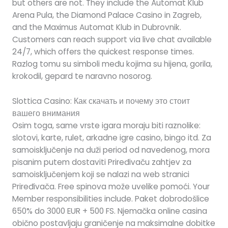
but others are not. They include the Automat Klub
Arena Pula, the Diamond Palace Casino in Zagreb,
and the Maximus Automat Klub in Dubrovnik.
Customers can reach support via live chat available
24/7, which offers the quickest response times.
Razlog tomu su simboli među kojima su hijena, gorila,
krokodil, gepard te naravno nosorog.
Slottica Casino: Как скачать и почему это стоит
вашего внимания
Osim toga, same vrste igara moraju biti raznolike:
slotovi, karte, rulet, arkadne igre casino, bingo itd. Za
samoisključenje na duži period od navedenog, mora
pisanim putem dostaviti Priređivaču zahtjev za
samoisključenjem koji se nalazi na web stranici
Priređivača. Free spinova može uvelike pomoći. Your
Member responsibilities include. Paket dobrodošlice
650% do 3000 EUR + 500 FS. Njemačka online casina
obično postavljaju graničenje na maksimalne dobitke