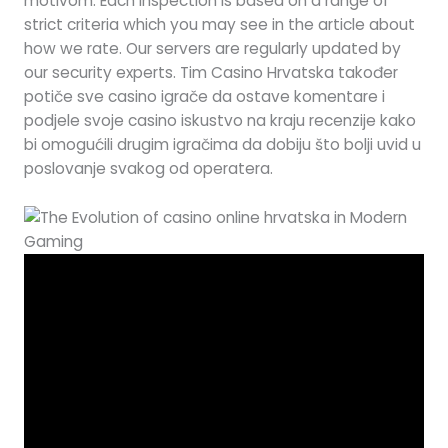
motivom. Each inspection is based on a range of
strict criteria which you may see in the article about
how we rate. Our servers are regularly updated by
our security experts. Tim Casino Hrvatska također
potiče sve casino igrače da ostave komentare i
podjele svoje casino iskustvo na kraju recenzije kako
bi omogućili drugim igračima da dobiju što bolji uvid u
poslovanje svakog od operatera.