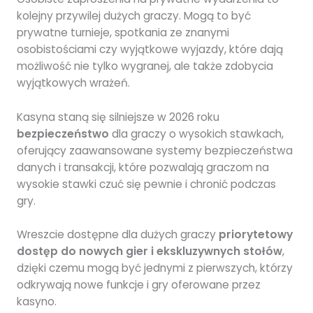
kolejny przywilej dużych graczy. Mogą to być
prywatne turnieje, spotkania ze znanymi
osobistościami czy wyjątkowe wyjazdy, które dają
możliwość nie tylko wygranej, ale także zdobycia
wyjątkowych wrażeń.
Kasyna staną się silniejsze w 2026 roku
bezpieczeństwo
dla graczy o wysokich stawkach,
oferujący zaawansowane systemy bezpieczeństwa
danych i transakcji, które pozwalają graczom na
wysokie stawki czuć się pewnie i chronić podczas
gry.
Wreszcie dostępne dla dużych graczy
priorytetowy
dostęp do nowych gier i ekskluzywnych stołów
,
dzięki czemu mogą być jednymi z pierwszych, którzy
odkrywają nowe funkcje i gry oferowane przez
kasyno.