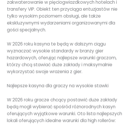
zakwaterowanie w pięciogwiazdkowych hotelach i
transfery VIP. Obiekt ten przyciąga entuzjastów nie
tylko wysokim poziomem obsługi, ale także
ekskluzywnymi wydarzeniami organizowanymi dla
gości specjalnych.
W 2026 roku kasyna te będą w dalszym ciągu
wyznaczać wysokie standardy w branży gier
hazardowych, oferując najlepsze warunki graczom,
którzy chcą stawiać duże zakłady i maksymalnie
wykorzystać swoje wrażenia z gier.
Najlepsze kasyna dla graczy na wysokie stawki
W 2026 roku gracze chcący postawić duże zakłady
będą mogli wybierać spośród różnorodnych kasyn
oferujących wyjątkowe warunki. Oto lista najlepszych
lokali oferujących idealne warunki dla high rollerów: