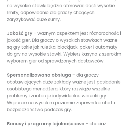
na wysokie stawki będzie oferować dość wysokie
limity, odpowiednie dla graczy chcących
zaryzykować duże sumy.
Jakość gry
– ważnym aspektem jest różnorodność i
jakość gier. Dla graczy o wysokich stawkach ważne
są gry takie jak ruletka, blackjack, poker i automaty
do gry na wysokie stawki. Wybierz kasyno z szerokim
wyborem gier od sprawdzonych dostawców.
Spersonalizowana obsługa
– dla graczy
obstawiających duże zakłady ważne jest posiadanie
osobistego menadżera, który rozwiąże wszelkie
problemy i zaoferuje indywidualne warunki gry.
Wsparcie na wysokim poziomie zapewni komfort i
bezpieczeństwo podczas gry.
Bonusy i programy lojalnościowe
– chociaż