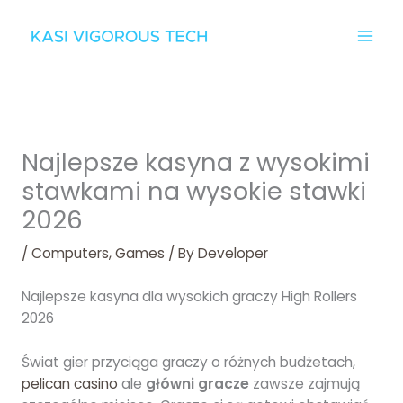
Skip
to
content
Najlepsze kasyna z wysokimi
stawkami na wysokie stawki
2026
/
Computers, Games
/ By
Developer
Najlepsze kasyna dla wysokich graczy High Rollers
2026
Świat gier przyciąga graczy o różnych budżetach,
pelican casino
ale
główni gracze
zawsze zajmują