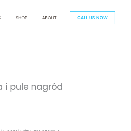
S
SHOP
ABOUT
CALL US NOW
a i pule nagród