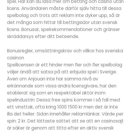
spel. Här kan du läsa mer om betting och casino utan
licens. Användaren måste därför själv hitta till dessa
spelbolag och trots att reklam inte dyker upp, så är
det många som hittar till bettingsidor utan svensk
licens. Bonusar, spelrekommendationer och gränser
skräddarsys efter ditt beteende.
Bonusregler, omsättningskrav och villkor hos svenska
casinon
Spellicensen är ett hinder men fler och fler spelbolag
väljer ändå att satsa på att erbjuda spel i Sverige.
Även om Anjouan inte har samma nivå av
erkännande som vissa andra licensgivare, har den
etablerat sig som en respektabel aktör inom
spelindustrin. Dessa free spins kommer i så fall med
ett vinsttak, ofta kring 1000 1500 kr men det är inte
illa det heller. Sidan innehåller reklamlänkar. Värde per
spin: 2 kr. Det lättaste sättet att se att en casinosajt
är säker är genom att titta efter en aktiv svensk