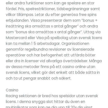
eller andra funktioner som kan ge spelare en stor
fördel. Pris, spelrestriktioner, tidsbegränsningar samt
villkor tillämpas. Letar du efter generösa free spins
erbjudanden. Vissa presenterar dem som “bonus +
insättning ska omsättas x antal gånger” och andra
som “bonus ska omsättas x antal gånger”. Uttag via
Mastercard eller Visa på spelbolag utan svensk licens
kan ta mellan 1 5 arbetsdagar. Organisationen
genomför regelbundna revisioner av licensierade
operatörer och har befogenhet att utfärda böter
eller dra in licenser vid allvarliga överträdelser. Många
av dessa metoder finns på ett casino online utan
svensk licens, vilket gör det enkelt att både sätta in
och ta ut pengar snabbt och säkert.
Casino
Racing sektionen är bred hos spelsidor utan svensk
licens. I denna snygga slot hittar du även en
multiplikator som kan ge dig upp till 20x din vinst.