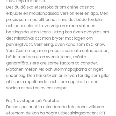
100% upp till 1000 SEK
Det du då ska eftersöka är om online casinot
erbjuder en mobilanpassad version eller en app. Men
precis som med allt annat finns det både fördelar
och nackdelar att överväga när man väljer en
bettingsida utan licens. Uttag kan även avbrytas om
det misstänks att man bryter mot lagen om
penningtvätt. Verifiering, även känd som KYC Know
Your Customer, är en process som alla onlinecasinon,
både med och utan svensk licens, måste
genomföra. Here are some factors to consider.
Matchen mellan AIK och Brommapojkarna är inget
undantag. Den här artikeln är skriven för dig som gillar
att spela regelbundet och som uppskattar den
sociala aspekten av casinospel.
Följ Travstugan på Youtube
Dessa spel är ofta exkluderade från bonusvillkoren
eftersom de kan ha högre utbetalningsprocent RTP