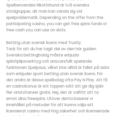
Spelberoendes Riksförbund är två svenska
stödgrupper, dit man kan vända sig vid
spelproblematik. Depending on the offer from the
participating casino, you can get free spins funds or
free cash you can use on slots.
Betting utan svensk licens med Trustly
Tack för att du har tagit del av den här guiden.
Svenska bettingbolag måste erbjuda
självhjälpsverktyg och ansvarsfullt spelande
funktionen Spelpaus, vilket inte alltid är fallet på sidor
som erbjuder sport betting utan svensk licens. För
det andra är dessa spelbolag ofta Pay N Play. Att få
en casinobonus är ett toppen sätt att ge dig själv
fler vinstchanser gratis. Nej, det är valfritt att ta
emot dina freespins. Utöver detta baserar vi
innehållet på metoder för att kunna välja ett
licensierat casino med hög säkerhet och licensierade