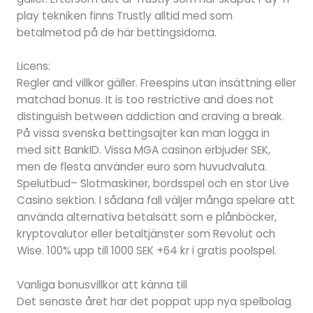
play tekniken finns Trustly alltid med som
betalmetod på de här bettingsidorna.
Licens:
Regler and villkor gäller. Freespins utan insättning eller
matchad bonus. It is too restrictive and does not
distinguish between addiction and craving a break.
På vissa svenska bettingsajter kan man logga in
med sitt BankID. Vissa MGA casinon erbjuder SEK,
men de flesta använder euro som huvudvaluta.
Spelutbud– Slotmaskiner, bordsspel och en stor Live
Casino sektion. I sådana fall väljer många spelare att
använda alternativa betalsätt som e plånböcker,
kryptovalutor eller betaltjänster som Revolut och
Wise. 100% upp till 1000 SEK +64 kr i gratis poolspel.
Vanliga bonusvillkor att känna till
Det senaste året har det poppat upp nya spelbolag