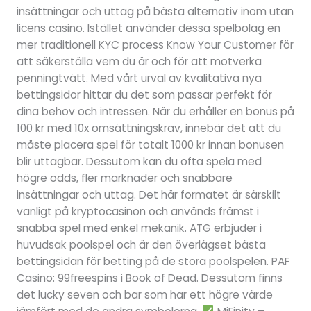
insättningar och uttag på bästa alternativ inom utan
licens casino. Istället använder dessa spelbolag en
mer traditionell KYC process Know Your Customer för
att säkerställa vem du är och för att motverka
penningtvätt. Med vårt urval av kvalitativa nya
bettingsidor hittar du det som passar perfekt för
dina behov och intressen. När du erhåller en bonus på
100 kr med 10x omsättningskrav, innebär det att du
måste placera spel för totalt 1000 kr innan bonusen
blir uttagbar. Dessutom kan du ofta spela med
högre odds, fler marknader och snabbare
insättningar och uttag. Det här formatet är särskilt
vanligt på krypto­casinon och används främst i
snabba spel med enkel mekanik. ATG erbjuder i
huvudsak poolspel och är den överlägset bästa
bettingsidan för betting på de stora poolspelen. PAF
Casino: 99freespins i Book of Dead. Dessutom finns
det lucky seven och bar som har ett högre värde