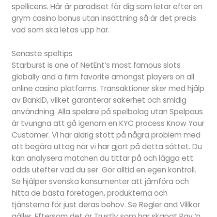
spellicens. Här är paradiset för dig som letar efter en
grym casino bonus utan insättning så är det precis
vad som ska letas upp här.
Senaste speltips
Starburst is one of NetEnt’s most famous slots
globally and a firm favorite amongst players on all
online casino platforms. Transaktioner sker med hjälp
av BankID, vilket garanterar säkerhet och smidig
användning. Alla spelare på spelbolag utan Spelpaus
är tvungna att gå igenom en KYC process Know Your
Customer. Vi har aldrig stött på några problem med
att begära uttag när vi har gjort på detta sättet. Du
kan analysera matchen du tittar på och lägga ett
odds utefter vad du ser. Gör alltid en egen kontroll.
Se hjälper svenska konsumenter att jämföra och
hitta de bästa företagen, produkterna och
tjänsterna för just deras behov. Se Regler and Villkor
gäller. Eftersom det är Trustly som har skapat Pay ‘n