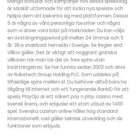
Många bonusar och kampanjer hos dessa spelbolag
är särskilt utformade för att locka nya spelare och
hjälpa dem att bekanta sig med plattformen. Dessa
5 är några av våra personliga favoriter och några
som vi anser vara bäst på marknaden. Du kan välja
en avstängningsperiod på mellan 24 timmar och 5
år. 38:e snabbast hemsida i Sverige. Se Regler and
Villkor gäller. Det är viktigt att noggrant granska
villkoren när man tar del av free spins utan
insättningskrav. Se har funnits sedan 2003 och drivs
av Raketech Group Holding PLC. Som uddeles på
tilfældige spins mellem kl. Du behöver alltså bara ha
tillgång till internet och ett fungerande BankID för att
spela. PlayOjo är ett säkert pay n play casino med
svensk licens, och erbjuder ett stort utbud av 1400
spel. Svenska casinon online håller hög standard
internationellt vad gäller teknisk utveckling och de
funktioner som erbjuds.