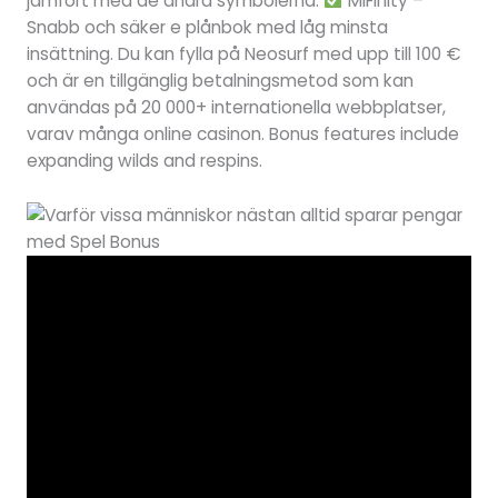
jämfört med de andra symbolerna.
MiFinity –
Snabb och säker e plånbok med låg minsta
insättning. Du kan fylla på Neosurf med upp till 100 €
och är en tillgänglig betalningsmetod som kan
användas på 20 000+ internationella webbplatser,
varav många online casinon. Bonus features include
expanding wilds and respins.