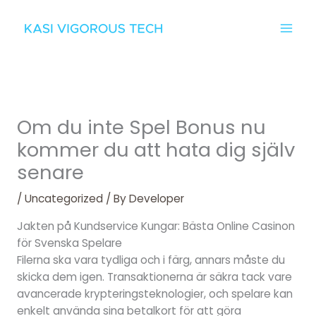
Skip
to
content
Om du inte Spel Bonus nu
kommer du att hata dig själv
senare
/
Uncategorized
/ By
Developer
Jakten på Kundservice Kungar: Bästa Online Casinon
för Svenska Spelare
Filerna ska vara tydliga och i färg, annars måste du
skicka dem igen. Transaktionerna är säkra tack vare
avancerade krypteringsteknologier, och spelare kan
enkelt använda sina betalkort för att göra