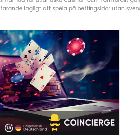
farande lagligt att spela på bettingsidor utan svens