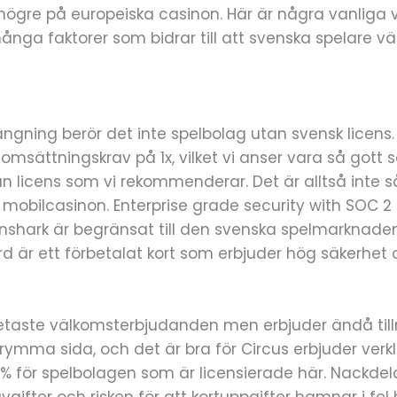
högre på europeiska casinon. Här är några vanliga v
ga faktorer som bidrar till att svenska spelare väl
ngning berör det inte spelbolag utan svensk licens.
 omsättningskrav på 1x, vilket vi anser vara så gott
an licens som vi rekommenderar. Det är alltså inte s
a mobilcasinon. Enterprise grade security with SOC
nshark är begränsat till den svenska spelmarknaden
 är ett förbetalat kort som erbjuder hög säkerhet
taste välkomsterbjudanden men erbjuder ändå tillrä
grymma sida, och det är bra för Circus erbjuder verkl
18% för spelbolagen som är licensierade här. Nackd