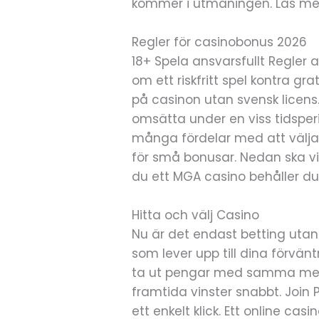
kommer i utmaningen. Läs mer
Regler för casinobonus 2026
18+ Spela ansvarsfullt Regler 
om ett riskfritt spel kontra g
på casinon utan svensk licens.
omsätta under en viss tidsper
många fördelar med att välja ca
för små bonusar. Nedan ska vi 
du ett MGA casino behåller du
Hitta och välj Casino
Nu är det endast betting utan 
som lever upp till dina förvän
ta ut pengar med samma metod
framtida vinster snabbt. Join 
ett enkelt klick. Ett online cas