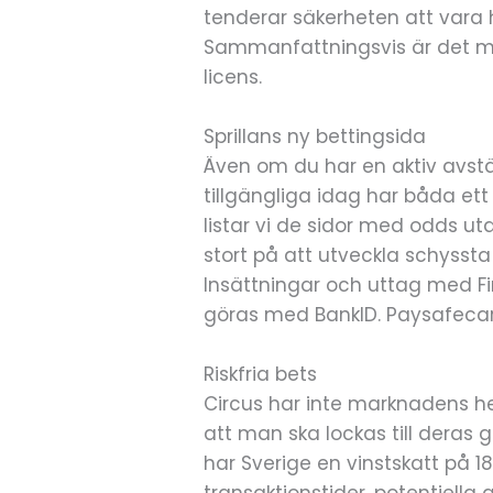
tenderar säkerheten att vara 
Sammanfattningsvis är det mån
licens.
Sprillans ny bettingsida
Även om du har en aktiv avstä
tillgängliga idag har båda ett
listar vi de sidor med odds ut
stort på att utveckla schysst
Insättningar och uttag med Fi
göras med BankID. Paysafecard
Riskfria bets
Circus har inte marknadens he
att man ska lockas till deras 
har Sverige en vinstskatt på 