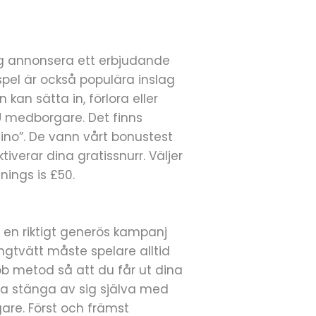
lag annonsera ett erbjudande
ospel är också populära inslag
an sätta in, förlora eller
U medborgare. Det finns
asino”. De vann vårt bonustest
iverar dina gratissnurr. Väljer
ings is £50.
v en riktigt generös kampanj
ngtvätt måste spelare alltid
b metod så att du får ut dina
nna stänga av sig själva med
ägare. Först och främst