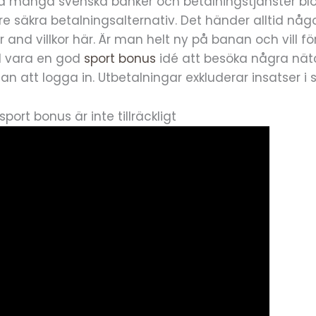
 många svenska banker och betalningstjänster bloc
dre säkra betalningsalternativ. Det händer alltid nå
and villkor här. Är man helt ny på banan och vill fö
ed vara en god
sport bonus
idé att besöka några nät
n att logga in. Utbetalningar exkluderar insatser i s