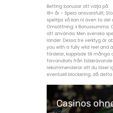
Betting bonusar att välja på
18+ år – Spela ansvarsfullt, Stö
speltips så kan ni även ta del 
Omsättning: x Bonussumma. Ca
att använda. Men svenska spe
länder. Dessa tre verktyg är o
you with a fully wild reel and
fördelar, kopplade till många
förvandlats från tidskrävande 
rekommenderar att du läser ig
eventuell blockering, då detta