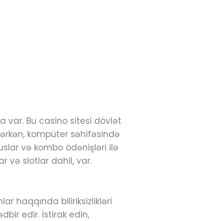
 var. Bu casino sitesi dövlət
edərkən, kompüter səhifəsində
lar və kombo ödənişləri ilə
r və slotlar dahil, var.
r haqqında biliriksizlikləri
bir edir. İstirak edin,