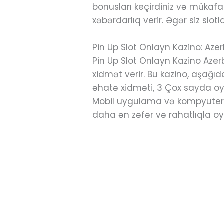
bonusları keçirdiniz və mükafatı
xəbərdarlıq verir. Əgər siz slot
Pin Up Slot Onlayn Kazino: Az
Pin Up Slot Onlayn Kazino Azer
xidmət verir. Bu kazino, aşağıd
əhatə xidməti, 3 Çox sayda oyu
Mobil uygulama və kompyuterlə
daha ən zəfər və rahatlıqla oyu