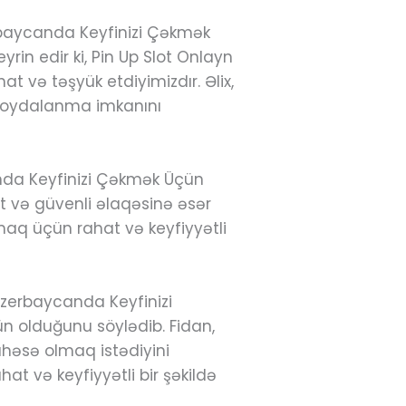
erbaycanda Keyfinizi Çəkmək
rin edir ki, Pin Up Slot Onlayn
və təşyük etdiyimizdır. Əlix,
x foydalanma imkanını
anda Keyfinizi Çəkmək Üçün
hat və güvenli əlaqəsinə əsər
lışmaq üçün rahat və keyfiyyətli
 Azerbaycanda Keyfinizi
n olduğunu söylədib. Fidan,
həsə olmaq istədiyini
hat və keyfiyyətli bir şəkildə