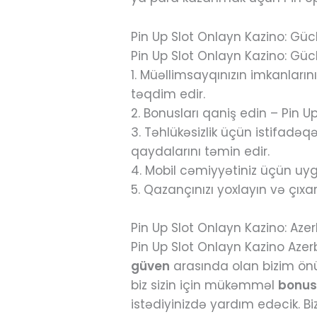
Pin Up Slot Onlayn Kazino: Gücl
Pin Up Slot Onlayn Kazino: Gücl
1. Müəllimsayqınızın imkanları
təqdim edir.
2. Bonusları qaniş edin – Pin 
3. Təhlükəsizlik üçün istifadəq
qaydalarını təmin edir.
4. Mobil cəmiyyətiniz üçün uyg
5. Qazançınızı yoxlayın və çıx
Pin Up Slot Onlayn Kazino: Az
Pin Up Slot Onlayn Kazino Azer
güven
arasında olan bizim önü
biz sizin için mükəmməl
bonus
istədiyinizdə yardım edəcik. B