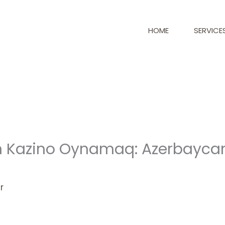
HOME
SERVICE
yn Kazino Oynamaq: Azerbaycan
r