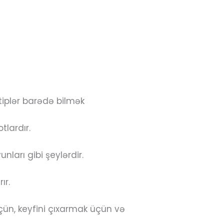
tiplər barədə bilmək
tlardır.
unları gibi şeylərdir.
ır.
çün, keyfini çıxarmak üçün və