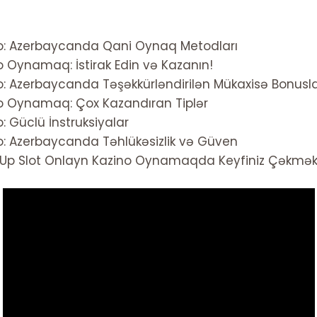
no: Azerbaycanda Qani Oynaq Metodları
o Oynamaq: İstirak Edin və Kazanın!
o: Azerbaycanda Təşəkkürləndirilən Mükaxisə Bonusl
no Oynamaq: Çox Kazandıran Tiplər
: Güclü İnstruksiyalar
no: Azerbaycanda Təhlükəsizlik və Güven
n Up Slot Onlayn Kazino Oynamaqda Keyfiniz Çəkm