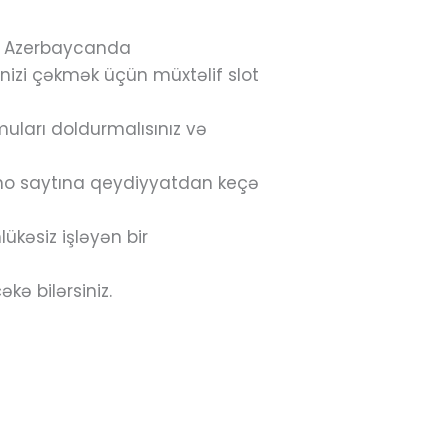
n Azerbaycanda
nizi çəkmək üçün müxtəlif slot
uları doldurmalısınız və
ino saytına qeydiyyatdan keçə
ükəsiz işləyən bir
kə bilərsiniz.