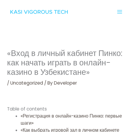
Skip
to
content
«Вход в личный кабинет Пинко:
как начать играть в онлайн-
казино в Узбекистане»
/
Uncategorized
/ By
Developer
Table of contents
«Регистрация в онлайн-казино Пинко: первые
шаги»
«Как выбрать игровой зал в личном кабинете