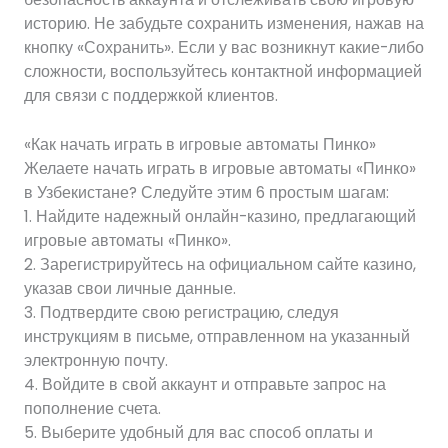
историю. Не забудьте сохранить изменения, нажав на
кнопку «Сохранить». Если у вас возникнут какие-либо
сложности, воспользуйтесь контактной информацией
для связи с поддержкой клиентов.
«Как начать играть в игровые автоматы Пинко»
Желаете начать играть в игровые автоматы «Пинко»
в Узбекистане? Следуйте этим 6 простым шагам:
1. Найдите надежный онлайн-казино, предлагающий
игровые автоматы «Пинко».
2. Зарегистрируйтесь на официальном сайте казино,
указав свои личные данные.
3. Подтвердите свою регистрацию, следуя
инструкциям в письме, отправленном на указанный
электронную почту.
4. Войдите в свой аккаунт и отправьте запрос на
пополнение счета.
5. Выберите удобный для вас способ оплаты и