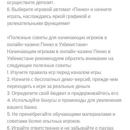
осуществите депозит.
6. Выберите игровой автомат «Пинко» и начните
играть, наслаждаясь яркой графикой и
увлекательными функциями!
«Полезные советы для начинающих игроков в
онлайн-казино Пинко в Узбекистане»
Начинающим игрокам в онлайн-казино Пинко в
Узбекистане рекомендуем обратить внимание на
следующие полезные советы:
1. Изучите правила игр перед началом игры.
2. Начните с бесплатных демо-версий, прежде чем
переходить к игре за реальные деньги.
3. Определите свой бюджет и придерживайтесь его.
4. Используйте бонусы и промокоды для увеличения
вашего банка.
5. Не пренебрегайте обучающими материалами и
советами более опытных игроков.
6. Играйте ответственно и не забывайте о паузах.