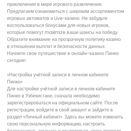
приключения в мире игрового развлечения.
Предлагаем ознакомиться с широким ассортиментом
игровых автоматов и Live-казино. Не забудьте
воспользоваться бонусами для новых игроков,
которые помогут maximize ваши шансы на победу.
Обратите внимание на прозрачную политику казино
в отношении выплат и безопасности данных.
Начните свое путешествие в онлайн-казино Пинко
сегодня!
«Настройка учётной записи в личном кабинете
Пинко»
Для настройки учётной записи в личном кабинете
Пинко в Узбекистане, сначала необходимо
зарегистрироваться на официальном сайте. После
регистрации, войдите в свой аккаунт и зайдите в
раздел «Личный кабинет». Здесь вы можете изменить
свою персональную информацию, настроить
безопасность аккаунта и отслеживать свою игровую